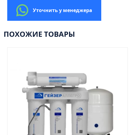
Пенал 30 с корзиной/правый
Уточнить у менеджера
Зеркало сенсор РУАН 650 на ремне
Пенал 28 универсальный
Пенал 30 левый
ПОХОЖИЕ ТОВАРЫ
Пенал 30 правый
Пенал 35 левый
Пенал 35 правый
Пенал 35 с корзиной/левый
Пенал 35 с корзиной/правый
Пенал 40 правый
Пенал 40 с корзиной/левый
Пенал Афина 35 белый
Пенал Барселона 30 белый
Пенал Милано 30 белый