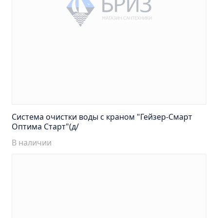
Тумба подвесная Манхэттен 65 бетон (ум.Оскар)
Тумба подвесная Манхэттен 75 бетон (ум.Оскар)
Тумба подвесная Стокгольм 60 (ум.COMO)
Тумба подвесная Стокгольм 70 (ум.COMO)
Тумба Стиль 65 (ум.Стиль)
Тумба Стиль 75 (ум.Стиль)
Тумба Толедо 65 (ум.Стиль)
Тумба Турин 65 (ум.Элеганс)
Система очистки воды с краном "Гейзер-Смарт
Тумба Турин 85 (ум.Стиль)
Оптима Старт"(д/
Тумба Уют 45 (ум.Уют)
В наличии
Тумба Уют 60 (ум.Уют)
Тумба Фортуна 50 (ум.Уют)
Тумба Эко 50 лиственица (ум.Уют)
Тумба Эко 50 лиственица (ум.Уют) Л.