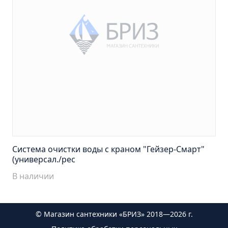
Тумба Эко 60 железный камень (ум.Уют)
Тумба Эко 60 серый бетон (ум.Уют)
Тумба Эрика 70 (ум.Эрика)
Тумба Эрика 80 (ум.Эрика)
Шкаф зеркальный Авила 60 правый
Шкаф зеркальный Афина 60 правый
Шкаф зеркальный Афина 80 правый
Шкаф зеркальный Барселона 65 правый
Шкаф зеркальный Браво 40 угловое
Шкаф зеркальный Валенсия 75
Система очистки воды с краном "Гейзер-Смарт"
(универсал./рес
Шкаф зеркальный Вудлайн 60 дуб скандинавсий
В наличии
Шкаф зеркальный Капри 55 универсальный
Шкаф зеркальный Кредо 30 угловой/
универсальный
© Магазин сантехники «БРИЗ» 2018—2026 г.
Шкаф зеркальный Лада 50 белый