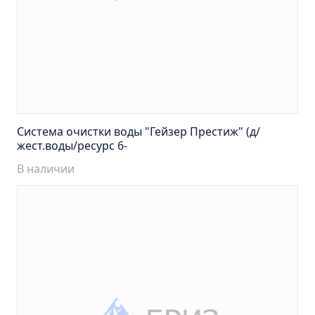
Тумба Барселона 65 (ум.Стиль)
Тумба Браво 40 угловая (ум.Элегия)
Тумба Капри 55 (ум.Элегант)
Тумба Лада 40 (ум.Манго)
Тумба Марсель 65 зеленый (ум.Классик) (снято с
производства)
Тумба Монро 55 (ум.Элеганс)
Система очистки воды "Гейзер Престиж" (д/
жест.воды/ресурс 6-
Тумба напольная Афина 60 (ум.Moduo)
В наличии
Тумба напольная Афина 80 (ум.Moduo)
Тумба напольная Модена 75 2ящ.белая
(ум.Оскар)
Тумба напольная Парма 60 2ящика (ум.Omega)
Тумба напольная Парма 75 2ящика (ум.Omega)
Тумба подвесная Вудлайн 65 дуб скандинавсий
Тумба подвесная Мальта 70 серый дуб