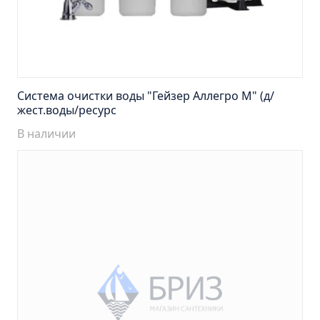
Пенал навесной Манхэтен 35 бетон
Пенал навесной Стокгольм 35 белый
Пенал Парма 35 белый/корзина
Пенал Стиль 30 белый/корзина
Пенал Турин 30 белый/корзина
Система очистки воды "Гейзер Аллегро М" (д/
жест.воды/ресурс
Пенал Эрика 30 белый
В наличии
Полупенал 21 Комбо
Полупенал 30 правый
Полупенал 30 с корзиной
Полупенал 30 угловой/правый
Полупенал 40 правый
Полупенал 40 с корзиной
Полупенал 60 Парма
Тумба Авила 60 (ум.Уют)