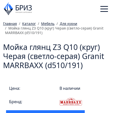
Главная
Каталог
Мебель
Для кухни
Мойка глянц Z3 Q10 (круг) Черая (светло-серая) Granit
Санфаянс
MARRBAXX (d510/191)
Смесители
Мойка глянц Z3 Q10 (круг)
Отопление
Ванная комната
Черая (светло-серая) Granit
Мебель
MARRBAXX (d510/191)
Инженерная сантехника
Главная
Цена:
В наличии
Каталог
Статьи
Бренд:
Магазины