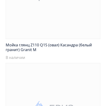
Тумба подвесная Манхэттен 65 бетон (ум.Оскар)
Тумба подвесная Манхэттен 75 бетон (ум.Оскар)
Тумба подвесная Стокгольм 60 (ум.COMO)
Тумба подвесная Стокгольм 70 (ум.COMO)
Тумба Стиль 65 (ум.Стиль)
Тумба Стиль 75 (ум.Стиль)
Мойка глянц Z110 Q15 (овал) Касандра (белый
Тумба Толедо 65 (ум.Стиль)
гранит) Granit M
Тумба Турин 65 (ум.Элеганс)
В наличии
Тумба Турин 85 (ум.Стиль)
Тумба Уют 45 (ум.Уют)
Тумба Уют 60 (ум.Уют)
Тумба Фортуна 50 (ум.Уют)
Тумба Эко 50 лиственица (ум.Уют)
Тумба Эко 50 лиственица (ум.Уют) Л.