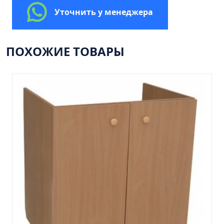
Пенал 30 с корзиной/правый
Уточнить у менеджера
Зеркало сенсор РУАН 650 на ремне
Пенал 28 универсальный
ПОХОЖИЕ ТОВАРЫ
Пенал 30 левый
Пенал 30 правый
Пенал 35 левый
Пенал 35 правый
Пенал 35 с корзиной/левый
Пенал 35 с корзиной/правый
Пенал 40 правый
Пенал 40 с корзиной/левый
Пенал Афина 35 белый
Пенал Барселона 30 белый
Пенал Милано 30 белый