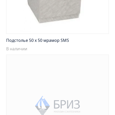
Тумба Барселона 65 (ум.Стиль)
Тумба Браво 40 угловая (ум.Элегия)
Тумба Капри 55 (ум.Элегант)
Тумба Лада 40 (ум.Манго)
Тумба Марсель 65 зеленый (ум.Классик) (снято с
производства)
Подстолье 50 х 50 мрамор SMS
Тумба Монро 55 (ум.Элеганс)
В наличии
Тумба напольная Афина 60 (ум.Moduo)
Тумба напольная Афина 80 (ум.Moduo)
Тумба напольная Модена 75 2ящ.белая
(ум.Оскар)
Тумба напольная Парма 60 2ящика (ум.Omega)
Тумба напольная Парма 75 2ящика (ум.Omega)
Тумба подвесная Вудлайн 65 дуб скандинавсий
Тумба подвесная Мальта 70 серый дуб