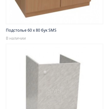
Пенал навесной Манхэтен 35 бетон
Пенал навесной Стокгольм 35 белый
Пенал Парма 35 белый/корзина
Пенал Стиль 30 белый/корзина
Подстолье 60 х 80 бук SMS
Пенал Турин 30 белый/корзина
В наличии
Пенал Эрика 30 белый
Полупенал 21 Комбо
Полупенал 30 правый
Полупенал 30 с корзиной
Полупенал 30 угловой/правый
Полупенал 40 правый
Полупенал 40 с корзиной
Полупенал 60 Парма
Тумба Авила 60 (ум.Уют)