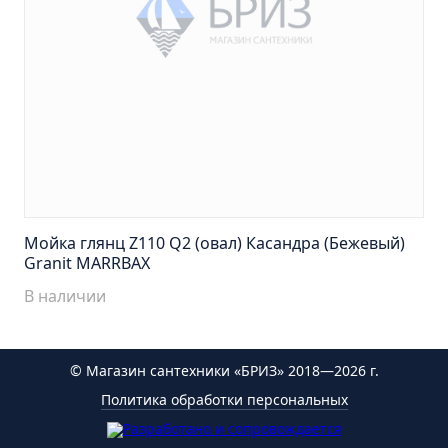
Тумба Эко 60 железный камень (ум.Уют)
Тумба Эко 60 серый бетон (ум.Уют)
Тумба Эрика 70 (ум.Эрика)
Тумба Эрика 80 (ум.Эрика)
Шкаф зеркальный Авила 60 правый
Шкаф зеркальный Афина 60 правый
Шкаф зеркальный Афина 80 правый
Шкаф зеркальный Барселона 65 правый
Мойка глянц Z110 Q2 (овал) Касандра (Бежевый)
Шкаф зеркальный Браво 40 угловое
Granit MARRBAX
Шкаф зеркальный Валенсия 75
В наличии
Шкаф зеркальный Вудлайн 60 дуб скандинавсий
Шкаф зеркальный Капри 55 универсальный
© Магазин сантехники «БРИЗ» 2018—2026 г.
Шкаф зеркальный Кредо 30 угловой/
Политика обработки персональных
универсальный
Шкаф зеркальный Лада 50 белый