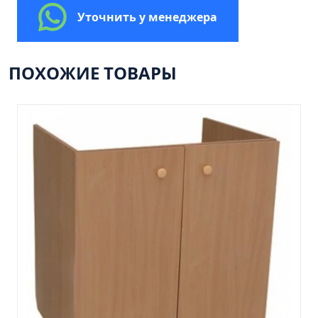
Пенал 30 с корзиной/правый
Уточнить у менеджера
Зеркало сенсор РУАН 650 на ремне
Пенал 28 универсальный
ПОХОЖИЕ ТОВАРЫ
Пенал 30 левый
Пенал 30 правый
Пенал 35 левый
Пенал 35 правый
Пенал 35 с корзиной/левый
Пенал 35 с корзиной/правый
Пенал 40 правый
Пенал 40 с корзиной/левый
Пенал Афина 35 белый
Пенал Барселона 30 белый
Пенал Милано 30 белый