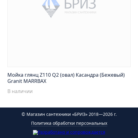
Тумба Эко 60 железный камень (ум.Уют)
Тумба Эко 60 серый бетон (ум.Уют)
Тумба Эрика 70 (ум.Эрика)
Тумба Эрика 80 (ум.Эрика)
Шкаф зеркальный Авила 60 правый
Шкаф зеркальный Афина 60 правый
Шкаф зеркальный Афина 80 правый
Шкаф зеркальный Барселона 65 правый
Мойка глянц Z110 Q2 (овал) Касандра (Бежевый)
Шкаф зеркальный Браво 40 угловое
Granit MARRBAX
Шкаф зеркальный Валенсия 75
В наличии
Шкаф зеркальный Вудлайн 60 дуб скандинавсий
Шкаф зеркальный Капри 55 универсальный
© Магазин сантехники «БРИЗ» 2018—2026 г.
Шкаф зеркальный Кредо 30 угловой/
Политика обработки персональных
универсальный
Шкаф зеркальный Лада 50 белый