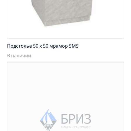
Тумба Барселона 65 (ум.Стиль)
Тумба Браво 40 угловая (ум.Элегия)
Тумба Капри 55 (ум.Элегант)
Тумба Лада 40 (ум.Манго)
Тумба Марсель 65 зеленый (ум.Классик) (снято с
производства)
Подстолье 50 х 50 мрамор SMS
Тумба Монро 55 (ум.Элеганс)
В наличии
Тумба напольная Афина 60 (ум.Moduo)
Тумба напольная Афина 80 (ум.Moduo)
Тумба напольная Модена 75 2ящ.белая
(ум.Оскар)
Тумба напольная Парма 60 2ящика (ум.Omega)
Тумба напольная Парма 75 2ящика (ум.Omega)
Тумба подвесная Вудлайн 65 дуб скандинавсий
Тумба подвесная Мальта 70 серый дуб