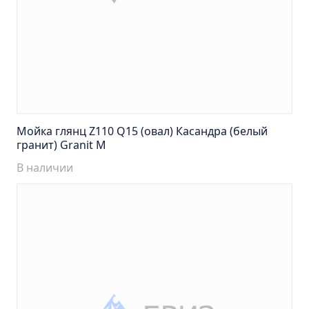
Тумба подвесная Манхэттен 65 бетон (ум.Оскар)
Тумба подвесная Манхэттен 75 бетон (ум.Оскар)
Тумба подвесная Стокгольм 60 (ум.COMO)
Тумба подвесная Стокгольм 70 (ум.COMO)
Тумба Стиль 65 (ум.Стиль)
Тумба Стиль 75 (ум.Стиль)
Мойка глянц Z110 Q15 (овал) Касандра (белый
Тумба Толедо 65 (ум.Стиль)
гранит) Granit M
Тумба Турин 65 (ум.Элеганс)
В наличии
Тумба Турин 85 (ум.Стиль)
Тумба Уют 45 (ум.Уют)
Тумба Уют 60 (ум.Уют)
Тумба Фортуна 50 (ум.Уют)
Тумба Эко 50 лиственица (ум.Уют)
Тумба Эко 50 лиственица (ум.Уют) Л.