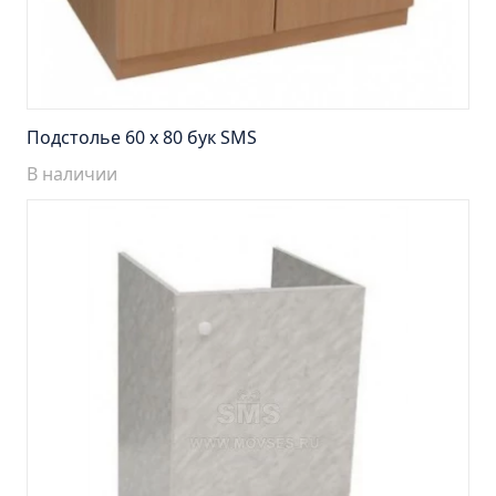
Пенал навесной Манхэтен 35 бетон
Пенал навесной Стокгольм 35 белый
Пенал Парма 35 белый/корзина
Пенал Стиль 30 белый/корзина
Подстолье 60 х 80 бук SMS
Пенал Турин 30 белый/корзина
В наличии
Пенал Эрика 30 белый
Полупенал 21 Комбо
Полупенал 30 правый
Полупенал 30 с корзиной
Полупенал 30 угловой/правый
Полупенал 40 правый
Полупенал 40 с корзиной
Полупенал 60 Парма
Тумба Авила 60 (ум.Уют)