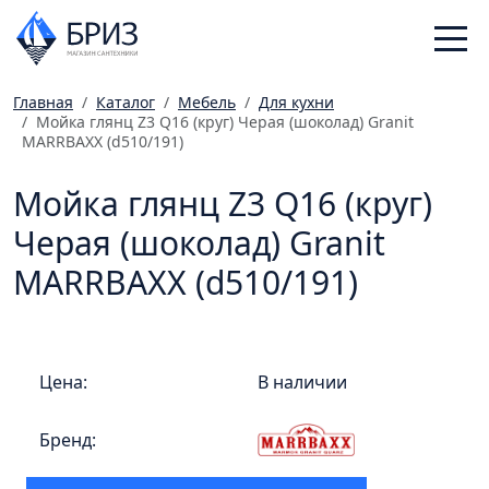
Главная
Каталог
Мебель
Для кухни
Мойка глянц Z3 Q16 (круг) Черая (шоколад) Granit
Санфаянс
MARRBAXX (d510/191)
Смесители
Мойка глянц Z3 Q16 (круг)
Отопление
Ванная комната
Черая (шоколад) Granit
Мебель
MARRBAXX (d510/191)
Инженерная сантехника
Главная
Цена:
В наличии
Каталог
Статьи
Бренд:
Магазины