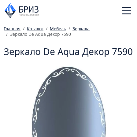
Главная
Каталог
Мебель
Зеркала
Зеркало De Aqua Декор 7590
Санфаянс
Смесители
Зеркало De Aqua Декор 7590
Отопление
Ванная комната
Мебель
Инженерная сантехника
Главная
Каталог
Статьи
Магазины