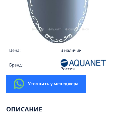
Пенал 30 с корзиной/правый
Зеркало сенсор РУАН 650 на ремне
Пенал 28 универсальный
Пенал 30 левый
Пенал 30 правый
Пенал 35 левый
Пенал 35 правый
Цена:
В наличии
Пенал 35 с корзиной/левый
Бренд:
Пенал 35 с корзиной/правый
Россия
Пенал 40 правый
Пенал 40 с корзиной/левый
Уточнить у менеджера
Пенал Афина 35 белый
Пенал Барселона 30 белый
ОПИСАНИЕ
Пенал Милано 30 белый