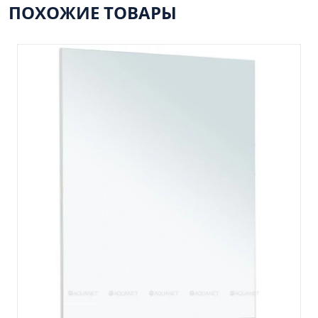
Тумба Барселона 65 (ум.Стиль)
ПОХОЖИЕ ТОВАРЫ
Тумба Браво 40 угловая (ум.Элегия)
Тумба Капри 55 (ум.Элегант)
Тумба Лада 40 (ум.Манго)
Тумба Марсель 65 зеленый (ум.Классик) (снято с
производства)
Тумба Монро 55 (ум.Элеганс)
Тумба напольная Афина 60 (ум.Moduo)
Тумба напольная Афина 80 (ум.Moduo)
Тумба напольная Модена 75 2ящ.белая
(ум.Оскар)
Тумба напольная Парма 60 2ящика (ум.Omega)
Тумба напольная Парма 75 2ящика (ум.Omega)
Тумба подвесная Вудлайн 65 дуб скандинавсий
Тумба подвесная Мальта 70 серый дуб