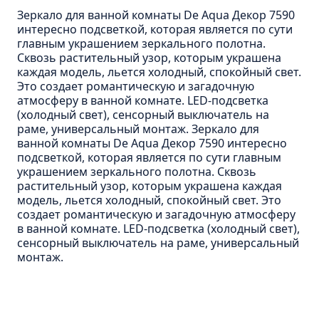
Пенал навесной Манхэтен 35 бетон
Зеркало для ванной комнаты De Aqua Декор 7590
Пенал навесной Стокгольм 35 белый
интересно подсветкой, которая является по сути
главным украшением зеркального полотна.
Пенал Парма 35 белый/корзина
Сквозь растительный узор, которым украшена
Пенал Стиль 30 белый/корзина
каждая модель, льется холодный, спокойный свет.
Это создает романтическую и загадочную
Пенал Турин 30 белый/корзина
атмосферу в ванной комнате. LED-подсветка
(холодный свет), сенсорный выключатель на
Пенал Эрика 30 белый
раме, универсальный монтаж. Зеркало для
Полупенал 21 Комбо
ванной комнаты De Aqua Декор 7590 интересно
подсветкой, которая является по сути главным
Полупенал 30 правый
украшением зеркального полотна. Сквозь
Полупенал 30 с корзиной
растительный узор, которым украшена каждая
модель, льется холодный, спокойный свет. Это
Полупенал 30 угловой/правый
создает романтическую и загадочную атмосферу
в ванной комнате. LED-подсветка (холодный свет),
Полупенал 40 правый
сенсорный выключатель на раме, универсальный
Полупенал 40 с корзиной
монтаж.
Полупенал 60 Парма
Тумба Авила 60 (ум.Уют)