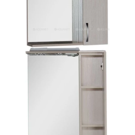
Пенал навесной Манхэтен 35 бетон
Пенал навесной Стокгольм 35 белый
Пенал Парма 35 белый/корзина
Пенал Стиль 30 белый/корзина
Пенал Турин 30 белый/корзина
Пенал Эрика 30 белый
Полупенал 21 Комбо
Полупенал 30 правый
Полупенал 30 с корзиной
Полупенал 30 угловой/правый
Полупенал 40 правый
Полупенал 40 с корзиной
Полупенал 60 Парма
Тумба Авила 60 (ум.Уют)