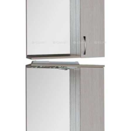
Пенал 30 с корзиной/правый
Зеркало сенсор РУАН 650 на ремне
Пенал 28 универсальный
Пенал 30 левый
Пенал 30 правый
Пенал 35 левый
Пенал 35 правый
Пенал 35 с корзиной/левый
Пенал 35 с корзиной/правый
Пенал 40 правый
Пенал 40 с корзиной/левый
Пенал Афина 35 белый
Пенал Барселона 30 белый
Пенал Милано 30 белый