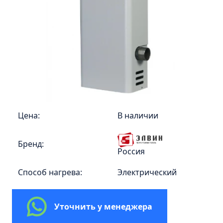
Пенал 30 с корзиной/правый
Зеркало сенсор РУАН 650 на ремне
Пенал 28 универсальный
Пенал 30 левый
Пенал 30 правый
Пенал 35 левый
Пенал 35 правый
Пенал 35 с корзиной/левый
Цена:
В наличии
Пенал 35 с корзиной/правый
Бренд:
Пенал 40 правый
Россия
Пенал 40 с корзиной/левый
Способ нагрева:
Электрический
Пенал Афина 35 белый
Пенал Барселона 30 белый
Уточнить у менеджера
Пенал Милано 30 белый