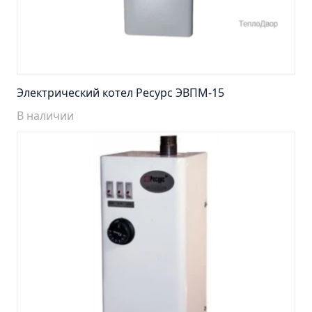
Тумба Эко 60 железный камень (ум.Уют)
Тумба Эко 60 серый бетон (ум.Уют)
Тумба Эрика 70 (ум.Эрика)
Тумба Эрика 80 (ум.Эрика)
Шкаф зеркальный Авила 60 правый
Электрический котел Ресурс ЭВПМ-15
Шкаф зеркальный Афина 60 правый
В наличии
Шкаф зеркальный Афина 80 правый
Шкаф зеркальный Барселона 65 правый
Шкаф зеркальный Браво 40 угловое
Шкаф зеркальный Валенсия 75
Шкаф зеркальный Вудлайн 60 дуб скандинавсий
Шкаф зеркальный Капри 55 универсальный
Шкаф зеркальный Кредо 30 угловой/
универсальный
Шкаф зеркальный Лада 50 белый