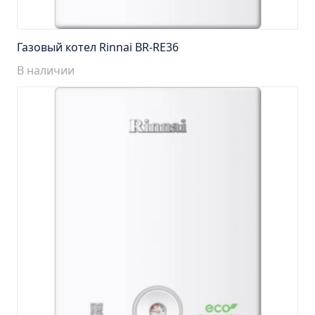
Тумба Барселона 65 (ум.Стиль)
Тумба Браво 40 угловая (ум.Элегия)
Газовый котел Rinnai BR-RE36
Тумба Капри 55 (ум.Элегант)
Тумба Лада 40 (ум.Манго)
В наличии
Тумба Марсель 65 зеленый (ум.Классик) (снято с
производства)
Тумба Монро 55 (ум.Элеганс)
Тумба напольная Афина 60 (ум.Moduo)
Тумба напольная Афина 80 (ум.Moduo)
Тумба напольная Модена 75 2ящ.белая
(ум.Оскар)
Тумба напольная Парма 60 2ящика (ум.Omega)
Тумба напольная Парма 75 2ящика (ум.Omega)
Тумба подвесная Вудлайн 65 дуб скандинавсий
Тумба подвесная Мальта 70 серый дуб