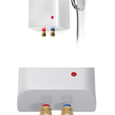
Пенал навесной Манхэтен 35 бетон
Пенал навесной Стокгольм 35 белый
Пенал Парма 35 белый/корзина
Пенал Стиль 30 белый/корзина
Пенал Турин 30 белый/корзина
Пенал Эрика 30 белый
Полупенал 21 Комбо
Полупенал 30 правый
Полупенал 30 с корзиной
Полупенал 30 угловой/правый
Полупенал 40 правый
Полупенал 40 с корзиной
Полупенал 60 Парма
Тумба Авила 60 (ум.Уют)