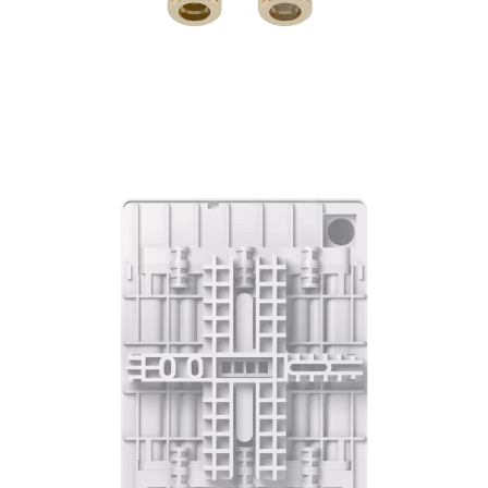
Тумба Барселона 65 (ум.Стиль)
Тумба Браво 40 угловая (ум.Элегия)
Тумба Капри 55 (ум.Элегант)
Тумба Лада 40 (ум.Манго)
Тумба Марсель 65 зеленый (ум.Классик) (снято с
производства)
Тумба Монро 55 (ум.Элеганс)
Тумба напольная Афина 60 (ум.Moduo)
Тумба напольная Афина 80 (ум.Moduo)
Тумба напольная Модена 75 2ящ.белая
(ум.Оскар)
Тумба напольная Парма 60 2ящика (ум.Omega)
Тумба напольная Парма 75 2ящика (ум.Omega)
Тумба подвесная Вудлайн 65 дуб скандинавсий
Тумба подвесная Мальта 70 серый дуб