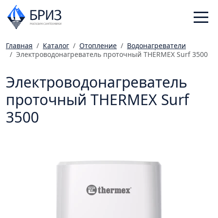
Главная
Каталог
Отопление
Водонагреватели
Электроводонагреватель проточный THERMEX Surf 3500
Санфаянс
Смесители
Электроводонагреватель
Отопление
проточный THERMEX Surf
Ванная комната
3500
Мебель
Инженерная сантехника
Главная
Каталог
Статьи
Магазины