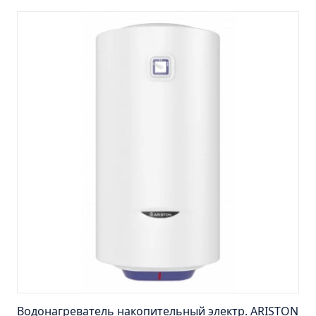
Шкаф навесной Кредо 30 угловой/правый
Шкаф навесной Кредо 30 универсальный
Шкаф навесной Кредо 40 универсальный
Шкаф навесной Кредо 60
Шкаф навесной Парма 40 1дверь/1ящ
Шкаф навесной Парма 60 2двери/1ящик
Умывальник COMO 50 (Cersanit) Misty
Умывальник COMO 60 (Cersanit) Misty
Умывальник COMO 70 (Cersanit) Continent
Умывальник COMO 70 (Cersanit) Misty
Умывальник EVVA 70 DM Misty
Умывальник MARKO 8/400 (стелла) Misty
Умывальник MODUO 50 Slim (Cersanit) Misty
Умывальник MODUO 80 (Cersanit) Misty
Водонагреватель накопительный электр. ARISTON