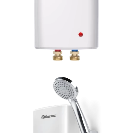
Пенал 30 с корзиной/правый
Зеркало сенсор РУАН 650 на ремне
Пенал 28 универсальный
Пенал 30 левый
Пенал 30 правый
Пенал 35 левый
Пенал 35 правый
Пенал 35 с корзиной/левый
Пенал 35 с корзиной/правый
Пенал 40 правый
Пенал 40 с корзиной/левый
Пенал Афина 35 белый
Пенал Барселона 30 белый
Пенал Милано 30 белый