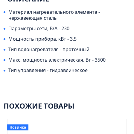
Тумба Эко 60 железный камень (ум.Уют)
Тумба Эко 60 серый бетон (ум.Уют)
Материал нагревательного элемента -
нержавеющая сталь
Тумба Эрика 70 (ум.Эрика)
Параметры сети, В/А - 230
Тумба Эрика 80 (ум.Эрика)
Мощность прибора, кВт - 3.5
Шкаф зеркальный Авила 60 правый
Шкаф зеркальный Афина 60 правый
Тип водонагревателя - проточный
Шкаф зеркальный Афина 80 правый
Макс. мощность электрическая, Вт - 3500
Шкаф зеркальный Барселона 65 правый
Тип управления - гидравлическое
Шкаф зеркальный Браво 40 угловое
Шкаф зеркальный Валенсия 75
Шкаф зеркальный Вудлайн 60 дуб скандинавсий
ПОХОЖИЕ ТОВАРЫ
Шкаф зеркальный Капри 55 универсальный
Шкаф зеркальный Кредо 30 угловой/
универсальный
Новинка
Шкаф зеркальный Лада 50 белый