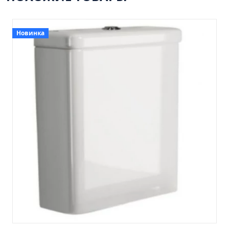
Пенал навесной Манхэтен 35 бетон
Пенал навесной Стокгольм 35 белый
Пенал Парма 35 белый/корзина
Новинка
Пенал Стиль 30 белый/корзина
Пенал Турин 30 белый/корзина
Пенал Эрика 30 белый
Полупенал 21 Комбо
Полупенал 30 правый
Полупенал 30 с корзиной
Полупенал 30 угловой/правый
Полупенал 40 правый
Полупенал 40 с корзиной
Полупенал 60 Парма
Тумба Авила 60 (ум.Уют)