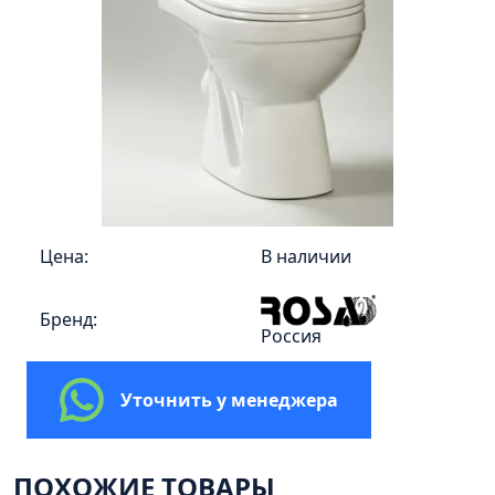
Пенал 30 с корзиной/правый
Зеркало сенсор РУАН 650 на ремне
Пенал 28 универсальный
Пенал 30 левый
Пенал 30 правый
Пенал 35 левый
Пенал 35 правый
Пенал 35 с корзиной/левый
Цена:
В наличии
Пенал 35 с корзиной/правый
Бренд:
Пенал 40 правый
Россия
Пенал 40 с корзиной/левый
Пенал Афина 35 белый
Уточнить у менеджера
Пенал Барселона 30 белый
Пенал Милано 30 белый
ПОХОЖИЕ ТОВАРЫ