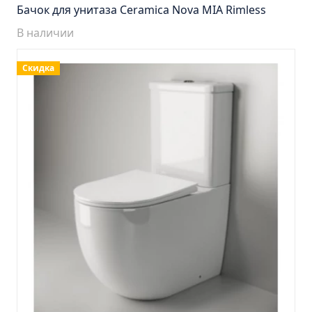
Тумба Барселона 65 (ум.Стиль)
Бачок для унитаза Ceramica Nova MIA Rimless
Тумба Браво 40 угловая (ум.Элегия)
В наличии
Тумба Капри 55 (ум.Элегант)
Тумба Лада 40 (ум.Манго)
Скидка
Тумба Марсель 65 зеленый (ум.Классик) (снято с
производства)
Тумба Монро 55 (ум.Элеганс)
Тумба напольная Афина 60 (ум.Moduo)
Тумба напольная Афина 80 (ум.Moduo)
Тумба напольная Модена 75 2ящ.белая
(ум.Оскар)
Тумба напольная Парма 60 2ящика (ум.Omega)
Тумба напольная Парма 75 2ящика (ум.Omega)
Тумба подвесная Вудлайн 65 дуб скандинавсий
Тумба подвесная Мальта 70 серый дуб