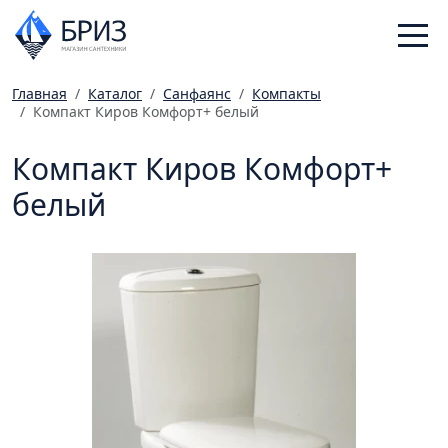
Главная
Каталог
Санфаянс
Компакты
Компакт Киров Комфорт+ белый
Санфаянс
Смесители
Компакт Киров Комфорт+
Отопление
белый
Ванная комната
Мебель
Инженерная сантехника
Главная
Каталог
Статьи
Магазины