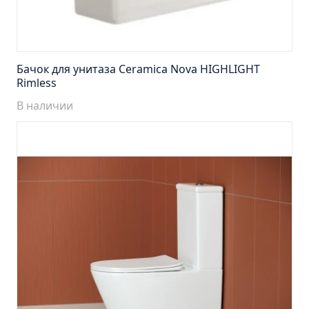
Тумба Эко 60 железный камень (ум.Уют)
Тумба Эко 60 серый бетон (ум.Уют)
Тумба Эрика 70 (ум.Эрика)
Тумба Эрика 80 (ум.Эрика)
Бачок для унитаза Ceramica Nova HIGHLIGHT
Rimless
Шкаф зеркальный Авила 60 правый
В наличии
Шкаф зеркальный Афина 60 правый
Шкаф зеркальный Афина 80 правый
Шкаф зеркальный Барселона 65 правый
Шкаф зеркальный Браво 40 угловое
Шкаф зеркальный Валенсия 75
Шкаф зеркальный Вудлайн 60 дуб скандинавсий
Шкаф зеркальный Капри 55 универсальный
Шкаф зеркальный Кредо 30 угловой/
универсальный
Шкаф зеркальный Лада 50 белый