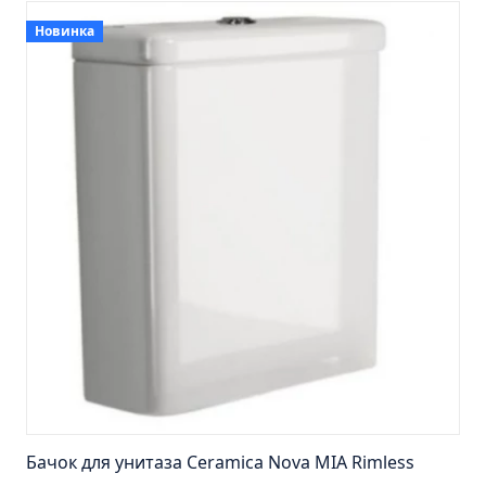
Пенал навесной Манхэтен 35 бетон
Новинка
Пенал навесной Стокгольм 35 белый
Пенал Парма 35 белый/корзина
Пенал Стиль 30 белый/корзина
Пенал Турин 30 белый/корзина
Пенал Эрика 30 белый
Полупенал 21 Комбо
Полупенал 30 правый
Полупенал 30 с корзиной
Полупенал 30 угловой/правый
Полупенал 40 правый
Полупенал 40 с корзиной
Полупенал 60 Парма
Тумба Авила 60 (ум.Уют)
Бачок для унитаза Ceramica Nova MIA Rimless