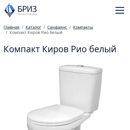
Главная
Каталог
Санфаянс
Компакты
Компакт Киров Рио белый
Санфаянс
Смесители
Компакт Киров Рио белый
Отопление
Ванная комната
Мебель
Инженерная сантехника
Главная
Каталог
Статьи
Магазины