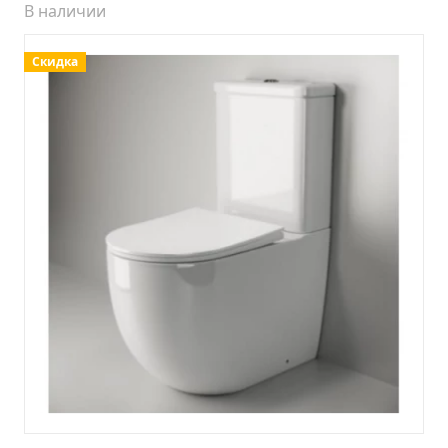
Тумба Барселона 65 (ум.Стиль)
В наличии
Тумба Браво 40 угловая (ум.Элегия)
Скидка
Тумба Капри 55 (ум.Элегант)
Тумба Лада 40 (ум.Манго)
Тумба Марсель 65 зеленый (ум.Классик) (снято с
производства)
Тумба Монро 55 (ум.Элеганс)
Тумба напольная Афина 60 (ум.Moduo)
Тумба напольная Афина 80 (ум.Moduo)
Тумба напольная Модена 75 2ящ.белая
(ум.Оскар)
Тумба напольная Парма 60 2ящика (ум.Omega)
Тумба напольная Парма 75 2ящика (ум.Omega)
Тумба подвесная Вудлайн 65 дуб скандинавсий
Тумба подвесная Мальта 70 серый дуб