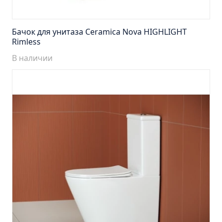
Тумба Эко 60 железный камень (ум.Уют)
Тумба Эко 60 серый бетон (ум.Уют)
Бачок для унитаза Ceramica Nova HIGHLIGHT
Тумба Эрика 70 (ум.Эрика)
Rimless
Тумба Эрика 80 (ум.Эрика)
В наличии
Шкаф зеркальный Авила 60 правый
Шкаф зеркальный Афина 60 правый
Шкаф зеркальный Афина 80 правый
Шкаф зеркальный Барселона 65 правый
Шкаф зеркальный Браво 40 угловое
Шкаф зеркальный Валенсия 75
Шкаф зеркальный Вудлайн 60 дуб скандинавсий
Шкаф зеркальный Капри 55 универсальный
Шкаф зеркальный Кредо 30 угловой/
универсальный
Шкаф зеркальный Лада 50 белый