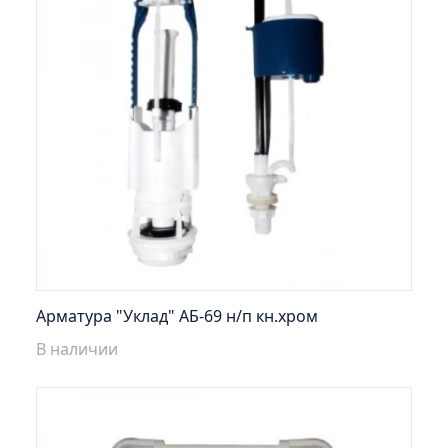
Пенал навесной Манхэтен 35 бетон
Пенал навесной Стокгольм 35 белый
Пенал Парма 35 белый/корзина
Пенал Стиль 30 белый/корзина
Пенал Турин 30 белый/корзина
Пенал Эрика 30 белый
Полупенал 21 Комбо
Полупенал 30 правый
Полупенал 30 с корзиной
Полупенал 30 угловой/правый
Арматура "Уклад" АБ-69 н/п кн.хром
Полупенал 40 правый
В наличии
Полупенал 40 с корзиной
Полупенал 60 Парма
Тумба Авила 60 (ум.Уют)