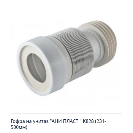
Тумба Эко 60 железный камень (ум.Уют)
Тумба Эко 60 серый бетон (ум.Уют)
Тумба Эрика 70 (ум.Эрика)
Тумба Эрика 80 (ум.Эрика)
Шкаф зеркальный Авила 60 правый
Шкаф зеркальный Афина 60 правый
Шкаф зеркальный Афина 80 правый
Шкаф зеркальный Барселона 65 правый
Шкаф зеркальный Браво 40 угловое
Шкаф зеркальный Валенсия 75
Шкаф зеркальный Вудлайн 60 дуб скандинавсий
Шкаф зеркальный Капри 55 универсальный
Шкаф зеркальный Кредо 30 угловой/
универсальный
Гофра на унитаз "АНИ ПЛАСТ " К828 (231-
500мм)
Шкаф зеркальный Лада 50 белый