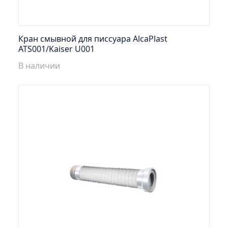
Умывальник ИЗЕО 65 Misty
Умывальник ИСЕТЬ-55 Misty
Умывальник РИВА 50 (Керамин) Misty
Кран смывной для писсуара AlcaPlast
ATS001/Kaiser U001
Умывальник САНТИ 70 (Керамин) Misty
В наличии
Умывальник СЕЛИГЕР 60 (Santek) Misty
Умывальник ТРИУМФ (Дрея) Misty
Умывальник УЮТ 50 (Киров) Misty
Умывальник УЮТ 55 (Киров) Misty
Умывальник УЮТ 60 (Rosa) Misty
Умывальник ЭЛЕГАНС 1050 (Kirovit) Misty
Умывальник ЭЛЛАДА 60 Misty
+7 (910) 762 — 19 — 42