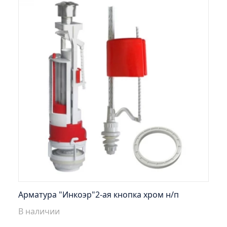
Тумба подвесная Манхэттен 65 бетон (ум.Оскар)
Тумба подвесная Манхэттен 75 бетон (ум.Оскар)
Тумба подвесная Стокгольм 60 (ум.COMO)
Тумба подвесная Стокгольм 70 (ум.COMO)
Тумба Стиль 65 (ум.Стиль)
Тумба Стиль 75 (ум.Стиль)
Тумба Толедо 65 (ум.Стиль)
Тумба Турин 65 (ум.Элеганс)
Тумба Турин 85 (ум.Стиль)
Тумба Уют 45 (ум.Уют)
Тумба Уют 60 (ум.Уют)
Тумба Фортуна 50 (ум.Уют)
Арматура "Инкоэр"2-ая кнопка хром н/п
Тумба Эко 50 лиственица (ум.Уют)
В наличии
Тумба Эко 50 лиственица (ум.Уют) Л.