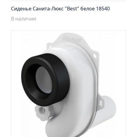
Шкаф навесной Кредо 30 угловой/правый
Сиденье Санита-Люкс "Best" белое 18540
Шкаф навесной Кредо 30 универсальный
В наличии
Шкаф навесной Кредо 40 универсальный
Шкаф навесной Кредо 60
Шкаф навесной Парма 40 1дверь/1ящ
Шкаф навесной Парма 60 2двери/1ящик
Умывальник COMO 50 (Cersanit) Misty
Умывальник COMO 60 (Cersanit) Misty
Умывальник COMO 70 (Cersanit) Continent
Умывальник COMO 70 (Cersanit) Misty
Умывальник EVVA 70 DM Misty
Умывальник MARKO 8/400 (стелла) Misty
Умывальник MODUO 50 Slim (Cersanit) Misty
Умывальник MODUO 80 (Cersanit) Misty