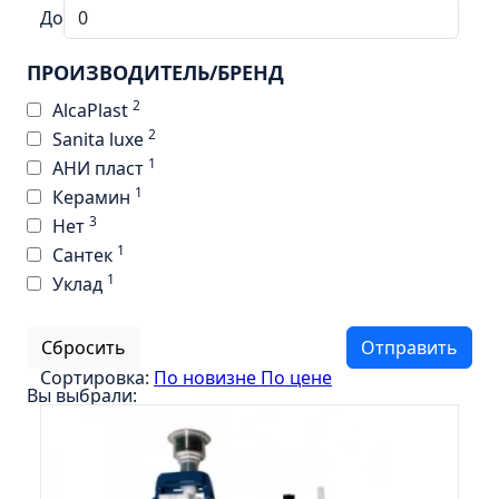
Пенал 30 с корзиной/правый
До
Зеркало сенсор РУАН 650 на ремне
ПРОИЗВОДИТЕЛЬ/БРЕНД
Пенал 28 универсальный
2
AlcaPlast
Пенал 30 левый
2
Sanita luxe
Пенал 30 правый
1
АНИ пласт
Пенал 35 левый
1
Керамин
Пенал 35 правый
3
Нет
1
Пенал 35 с корзиной/левый
Сантек
1
Уклад
Пенал 35 с корзиной/правый
Пенал 40 правый
Сбросить
Отправить
Пенал 40 с корзиной/левый
Сортировка:
По новизне
По цене
Вы выбрали:
Пенал Афина 35 белый
Пенал Барселона 30 белый
Пенал Милано 30 белый