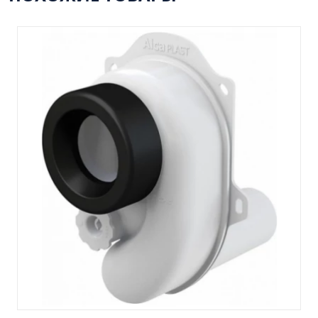
Пенал навесной Манхэтен 35 бетон
Пенал навесной Стокгольм 35 белый
Пенал Парма 35 белый/корзина
Пенал Стиль 30 белый/корзина
Пенал Турин 30 белый/корзина
Пенал Эрика 30 белый
Полупенал 21 Комбо
Полупенал 30 правый
Полупенал 30 с корзиной
Полупенал 30 угловой/правый
Полупенал 40 правый
Полупенал 40 с корзиной
Полупенал 60 Парма
Тумба Авила 60 (ум.Уют)