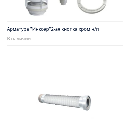
Тумба Эко 60 железный камень (ум.Уют)
Тумба Эко 60 серый бетон (ум.Уют)
Тумба Эрика 70 (ум.Эрика)
Тумба Эрика 80 (ум.Эрика)
Арматура "Инкоэр"2-ая кнопка хром н/п
Шкаф зеркальный Авила 60 правый
В наличии
Шкаф зеркальный Афина 60 правый
Шкаф зеркальный Афина 80 правый
Шкаф зеркальный Барселона 65 правый
Шкаф зеркальный Браво 40 угловое
Шкаф зеркальный Валенсия 75
Шкаф зеркальный Вудлайн 60 дуб скандинавсий
Шкаф зеркальный Капри 55 универсальный
Шкаф зеркальный Кредо 30 угловой/
универсальный
Шкаф зеркальный Лада 50 белый