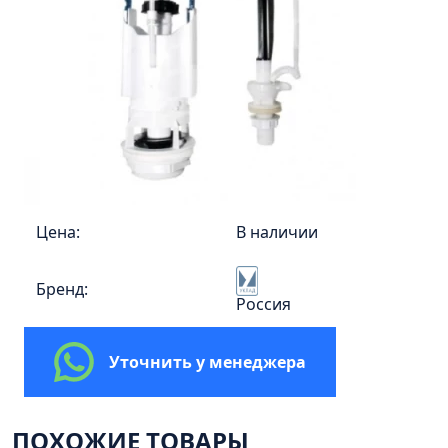
Пенал 30 с корзиной/правый
Зеркало сенсор РУАН 650 на ремне
Пенал 28 универсальный
Пенал 30 левый
Пенал 30 правый
Пенал 35 левый
Пенал 35 правый
Пенал 35 с корзиной/левый
Цена:
В наличии
Пенал 35 с корзиной/правый
Бренд:
Пенал 40 правый
Россия
Пенал 40 с корзиной/левый
Пенал Афина 35 белый
Уточнить у менеджера
Пенал Барселона 30 белый
Пенал Милано 30 белый
ПОХОЖИЕ ТОВАРЫ