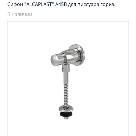
Тумба Барселона 65 (ум.Стиль)
Сифон "ALCAPLAST" A45B для писсуара гориз.
Тумба Браво 40 угловая (ум.Элегия)
В наличии
Тумба Капри 55 (ум.Элегант)
Тумба Лада 40 (ум.Манго)
Тумба Марсель 65 зеленый (ум.Классик) (снято с
производства)
Тумба Монро 55 (ум.Элеганс)
Тумба напольная Афина 60 (ум.Moduo)
Тумба напольная Афина 80 (ум.Moduo)
Тумба напольная Модена 75 2ящ.белая
(ум.Оскар)
Тумба напольная Парма 60 2ящика (ум.Omega)
Тумба напольная Парма 75 2ящика (ум.Omega)
Тумба подвесная Вудлайн 65 дуб скандинавсий
Тумба подвесная Мальта 70 серый дуб