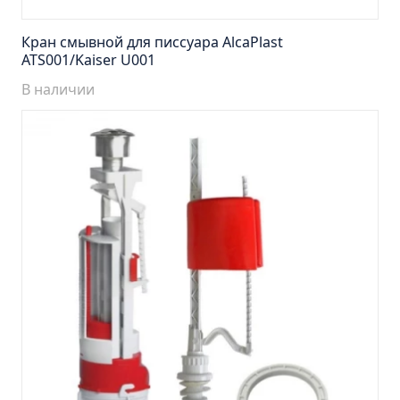
Тумба подвесная Манхэттен 65 бетон (ум.Оскар)
Тумба подвесная Манхэттен 75 бетон (ум.Оскар)
Кран смывной для писсуара AlcaPlast
ATS001/Kaiser U001
Тумба подвесная Стокгольм 60 (ум.COMO)
Тумба подвесная Стокгольм 70 (ум.COMO)
В наличии
Тумба Стиль 65 (ум.Стиль)
Тумба Стиль 75 (ум.Стиль)
Тумба Толедо 65 (ум.Стиль)
Тумба Турин 65 (ум.Элеганс)
Тумба Турин 85 (ум.Стиль)
Тумба Уют 45 (ум.Уют)
Тумба Уют 60 (ум.Уют)
Тумба Фортуна 50 (ум.Уют)
Тумба Эко 50 лиственица (ум.Уют)
Тумба Эко 50 лиственица (ум.Уют) Л.