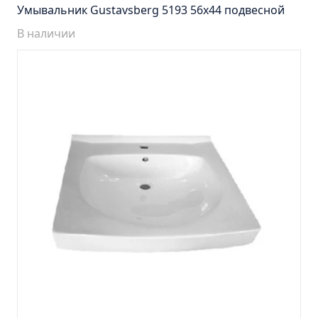
Тумба Барселона 65 (ум.Стиль)
Умывальник Gustavsberg 5193 56х44 подвесной
Тумба Браво 40 угловая (ум.Элегия)
В наличии
Тумба Капри 55 (ум.Элегант)
Тумба Лада 40 (ум.Манго)
Тумба Марсель 65 зеленый (ум.Классик) (снято с
производства)
Тумба Монро 55 (ум.Элеганс)
Тумба напольная Афина 60 (ум.Moduo)
Тумба напольная Афина 80 (ум.Moduo)
Тумба напольная Модена 75 2ящ.белая
(ум.Оскар)
Тумба напольная Парма 60 2ящика (ум.Omega)
Тумба напольная Парма 75 2ящика (ум.Omega)
Тумба подвесная Вудлайн 65 дуб скандинавсий
Тумба подвесная Мальта 70 серый дуб