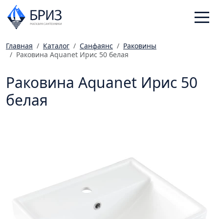
Главная
Каталог
Санфаянс
Раковины
Раковина Aquanet Ирис 50 белая
Санфаянс
Смесители
Раковина Aquanet Ирис 50
Отопление
белая
Ванная комната
Мебель
Инженерная сантехника
Главная
Каталог
Статьи
Магазины