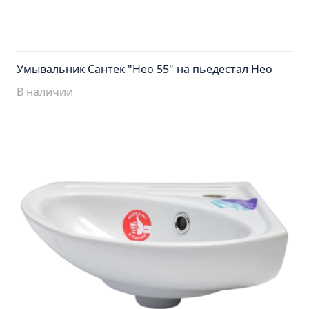
Тумба Эко 60 железный камень (ум.Уют)
Тумба Эко 60 серый бетон (ум.Уют)
Тумба Эрика 70 (ум.Эрика)
Тумба Эрика 80 (ум.Эрика)
Умывальник Сантек "Нео 55" на пьедестал Нео
Шкаф зеркальный Авила 60 правый
В наличии
Шкаф зеркальный Афина 60 правый
Шкаф зеркальный Афина 80 правый
Шкаф зеркальный Барселона 65 правый
Шкаф зеркальный Браво 40 угловое
Шкаф зеркальный Валенсия 75
Шкаф зеркальный Вудлайн 60 дуб скандинавсий
Шкаф зеркальный Капри 55 универсальный
Шкаф зеркальный Кредо 30 угловой/
универсальный
Шкаф зеркальный Лада 50 белый