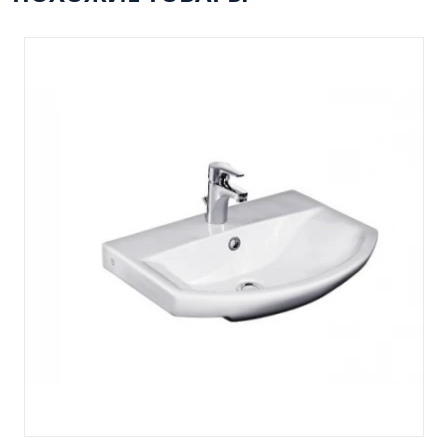
Пенал навесной Манхэтен 35 бетон
Пенал навесной Стокгольм 35 белый
Пенал Парма 35 белый/корзина
Пенал Стиль 30 белый/корзина
Пенал Турин 30 белый/корзина
Пенал Эрика 30 белый
Полупенал 21 Комбо
Полупенал 30 правый
Полупенал 30 с корзиной
Полупенал 30 угловой/правый
Полупенал 40 правый
Полупенал 40 с корзиной
Полупенал 60 Парма
Тумба Авила 60 (ум.Уют)