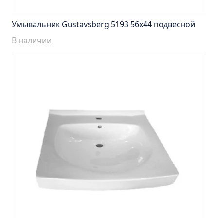
Тумба Барселона 65 (ум.Стиль)
Тумба Браво 40 угловая (ум.Элегия)
Умывальник Gustavsberg 5193 56х44 подвесной
Тумба Капри 55 (ум.Элегант)
В наличии
Тумба Лада 40 (ум.Манго)
Тумба Марсель 65 зеленый (ум.Классик) (снято с
производства)
Тумба Монро 55 (ум.Элеганс)
Тумба напольная Афина 60 (ум.Moduo)
Тумба напольная Афина 80 (ум.Moduo)
Тумба напольная Модена 75 2ящ.белая
(ум.Оскар)
Тумба напольная Парма 60 2ящика (ум.Omega)
Тумба напольная Парма 75 2ящика (ум.Omega)
Тумба подвесная Вудлайн 65 дуб скандинавсий
Тумба подвесная Мальта 70 серый дуб