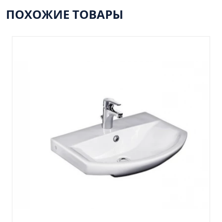
Пенал навесной Манхэтен 35 бетон
ПОХОЖИЕ ТОВАРЫ
Пенал навесной Стокгольм 35 белый
Пенал Парма 35 белый/корзина
Пенал Стиль 30 белый/корзина
Пенал Турин 30 белый/корзина
Пенал Эрика 30 белый
Полупенал 21 Комбо
Полупенал 30 правый
Полупенал 30 с корзиной
Полупенал 30 угловой/правый
Полупенал 40 правый
Полупенал 40 с корзиной
Полупенал 60 Парма
Тумба Авила 60 (ум.Уют)