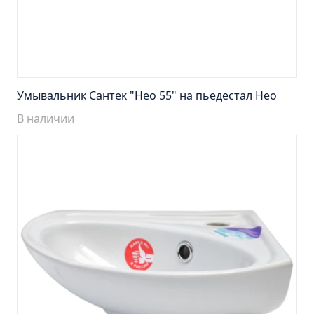
Тумба Эко 60 железный камень (ум.Уют)
Тумба Эко 60 серый бетон (ум.Уют)
Тумба Эрика 70 (ум.Эрика)
Тумба Эрика 80 (ум.Эрика)
Шкаф зеркальный Авила 60 правый
Умывальник Сантек "Нео 55" на пьедестал Нео
Шкаф зеркальный Афина 60 правый
В наличии
Шкаф зеркальный Афина 80 правый
Шкаф зеркальный Барселона 65 правый
Шкаф зеркальный Браво 40 угловое
Шкаф зеркальный Валенсия 75
Шкаф зеркальный Вудлайн 60 дуб скандинавсий
Шкаф зеркальный Капри 55 универсальный
Шкаф зеркальный Кредо 30 угловой/
универсальный
Шкаф зеркальный Лада 50 белый