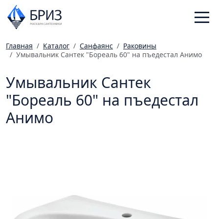
Главная
Каталог
Санфаянс
Раковины
Умывальник Сантек "Бореаль 60" на пъедестал Анимо
Санфаянс
Смесители
Умывальник Сантек
Отопление
"Бореаль 60" на пъедестал
Ванная комната
Анимо
Мебель
Инженерная сантехника
Главная
Каталог
Статьи
Магазины