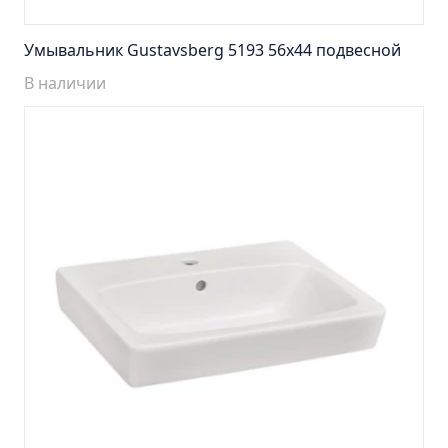
Тумба Барселона 65 (ум.Стиль)
Тумба Браво 40 угловая (ум.Элегия)
Умывальник Gustavsberg 5193 56х44 подвесной
Тумба Капри 55 (ум.Элегант)
В наличии
Тумба Лада 40 (ум.Манго)
Тумба Марсель 65 зеленый (ум.Классик) (снято с
производства)
Тумба Монро 55 (ум.Элеганс)
Тумба напольная Афина 60 (ум.Moduo)
Тумба напольная Афина 80 (ум.Moduo)
Тумба напольная Модена 75 2ящ.белая
(ум.Оскар)
Тумба напольная Парма 60 2ящика (ум.Omega)
Тумба напольная Парма 75 2ящика (ум.Omega)
Тумба подвесная Вудлайн 65 дуб скандинавсий
Тумба подвесная Мальта 70 серый дуб