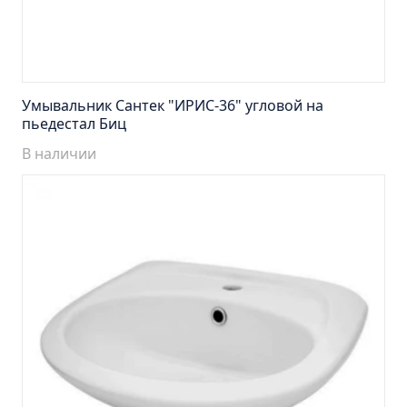
Тумба Эко 60 железный камень (ум.Уют)
Тумба Эко 60 серый бетон (ум.Уют)
Тумба Эрика 70 (ум.Эрика)
Тумба Эрика 80 (ум.Эрика)
Умывальник Сантек "ИРИС-36" угловой на
Шкаф зеркальный Авила 60 правый
пьедестал Биц
Шкаф зеркальный Афина 60 правый
В наличии
Шкаф зеркальный Афина 80 правый
Шкаф зеркальный Барселона 65 правый
Шкаф зеркальный Браво 40 угловое
Шкаф зеркальный Валенсия 75
Шкаф зеркальный Вудлайн 60 дуб скандинавсий
Шкаф зеркальный Капри 55 универсальный
Шкаф зеркальный Кредо 30 угловой/
универсальный
Шкаф зеркальный Лада 50 белый