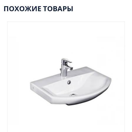
Пенал навесной Манхэтен 35 бетон
ПОХОЖИЕ ТОВАРЫ
Пенал навесной Стокгольм 35 белый
Пенал Парма 35 белый/корзина
Пенал Стиль 30 белый/корзина
Пенал Турин 30 белый/корзина
Пенал Эрика 30 белый
Полупенал 21 Комбо
Полупенал 30 правый
Полупенал 30 с корзиной
Полупенал 30 угловой/правый
Полупенал 40 правый
Полупенал 40 с корзиной
Полупенал 60 Парма
Тумба Авила 60 (ум.Уют)