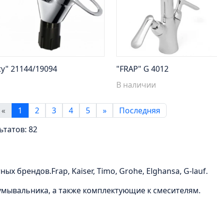
ty" 21144/19094
"FRAP" G 4012
В наличии
«
1
2
3
4
5
»
Последняя
ьтатов:
82
 брендов.Frap, Kaiser, Timo, Grohe, Elghansa, G-lauf.
 умывальника, а также комплектующие к смесителям.