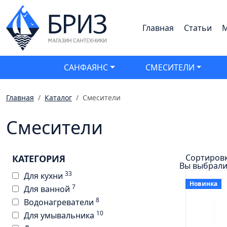
Главная
Статьи
М
САНФАЯНС
СМЕСИТЕЛИ
Главная
Каталог
Смесители
Смесители
Сортиров
КАТЕГОРИЯ
Вы выбрали
33
Для кухни
Новинка
7
Для ванной
8
Водонагреватели
10
Для умывальника