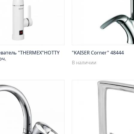
еватель "THERMEX"HOTTY
"KAISER Сorner" 48444
оч.
В наличии