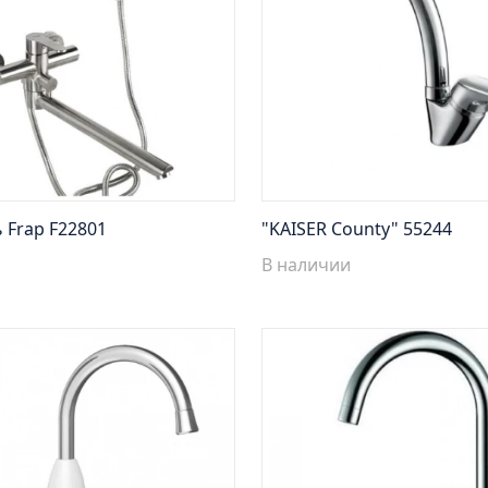
 Frap F22801
"KAISER County" 55244
В наличии