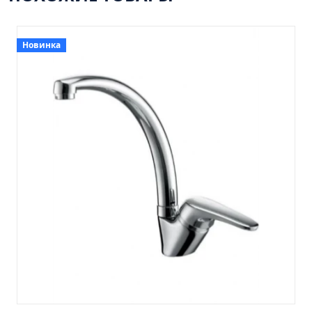
Пенал навесной Манхэтен 35 бетон
Пенал навесной Стокгольм 35 белый
Пенал Парма 35 белый/корзина
Новинка
Пенал Стиль 30 белый/корзина
Пенал Турин 30 белый/корзина
Пенал Эрика 30 белый
Полупенал 21 Комбо
Полупенал 30 правый
Полупенал 30 с корзиной
Полупенал 30 угловой/правый
Полупенал 40 правый
Полупенал 40 с корзиной
Полупенал 60 Парма
Тумба Авила 60 (ум.Уют)