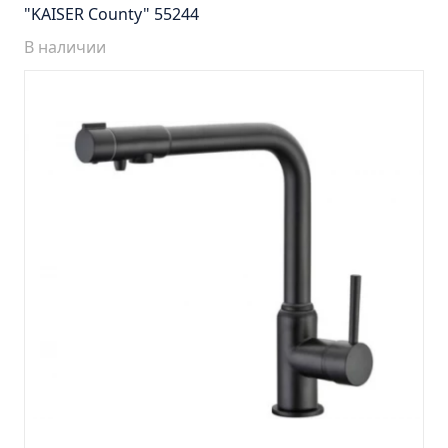
Тумба Барселона 65 (ум.Стиль)
"KAISER County" 55244
Тумба Браво 40 угловая (ум.Элегия)
В наличии
Тумба Капри 55 (ум.Элегант)
Тумба Лада 40 (ум.Манго)
Тумба Марсель 65 зеленый (ум.Классик) (снято с
производства)
Тумба Монро 55 (ум.Элеганс)
Тумба напольная Афина 60 (ум.Moduo)
Тумба напольная Афина 80 (ум.Moduo)
Тумба напольная Модена 75 2ящ.белая
(ум.Оскар)
Тумба напольная Парма 60 2ящика (ум.Omega)
Тумба напольная Парма 75 2ящика (ум.Omega)
Тумба подвесная Вудлайн 65 дуб скандинавсий
Тумба подвесная Мальта 70 серый дуб