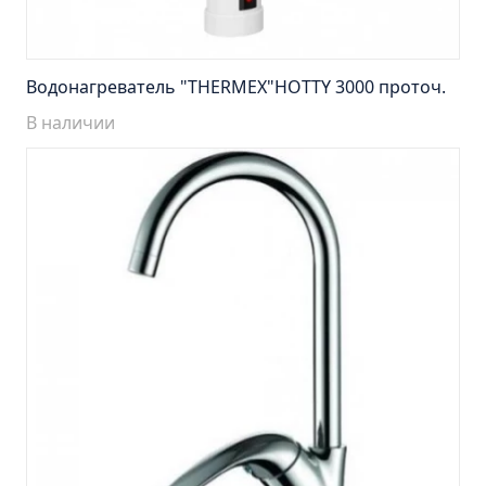
Тумба Эко 60 железный камень (ум.Уют)
Тумба Эко 60 серый бетон (ум.Уют)
Тумба Эрика 70 (ум.Эрика)
Водонагреватель "THERMEX"HOTTY 3000 проточ.
Тумба Эрика 80 (ум.Эрика)
В наличии
Шкаф зеркальный Авила 60 правый
Шкаф зеркальный Афина 60 правый
Шкаф зеркальный Афина 80 правый
Шкаф зеркальный Барселона 65 правый
Шкаф зеркальный Браво 40 угловое
Шкаф зеркальный Валенсия 75
Шкаф зеркальный Вудлайн 60 дуб скандинавсий
Шкаф зеркальный Капри 55 универсальный
Шкаф зеркальный Кредо 30 угловой/
универсальный
Шкаф зеркальный Лада 50 белый