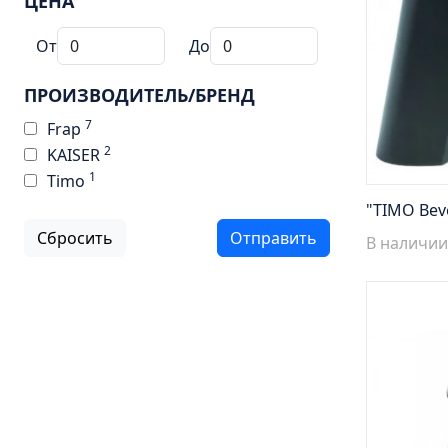
ЦЕНА
От
До
ПРОИЗВОДИТЕЛЬ/БРЕНД
7
Frap
2
KAISER
1
Timo
"TIMO Bev
Сбросить
Отправить
В наличии