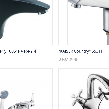
erly" 0051F черный
"KAISER Country" 55311
В наличии