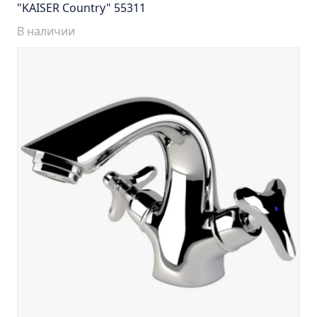
Тумба подвесная Манхэттен 65 бетон (ум.Оскар)
"KAISER Country" 55311
Тумба подвесная Манхэттен 75 бетон (ум.Оскар)
В наличии
Тумба подвесная Стокгольм 60 (ум.COMO)
Тумба подвесная Стокгольм 70 (ум.COMO)
Тумба Стиль 65 (ум.Стиль)
Тумба Стиль 75 (ум.Стиль)
Тумба Толедо 65 (ум.Стиль)
Тумба Турин 65 (ум.Элеганс)
Тумба Турин 85 (ум.Стиль)
Тумба Уют 45 (ум.Уют)
Тумба Уют 60 (ум.Уют)
Тумба Фортуна 50 (ум.Уют)
Тумба Эко 50 лиственица (ум.Уют)
Тумба Эко 50 лиственица (ум.Уют) Л.