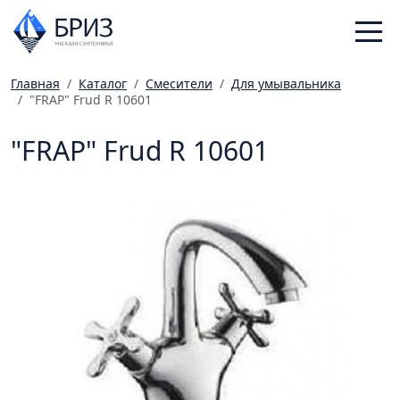
Главная
Каталог
Смесители
Для умывальника
"FRAP" Frud R 10601
Санфаянс
Смесители
"FRAP" Frud R 10601
Отопление
Ванная комната
Мебель
Инженерная сантехника
Главная
Каталог
Статьи
Магазины