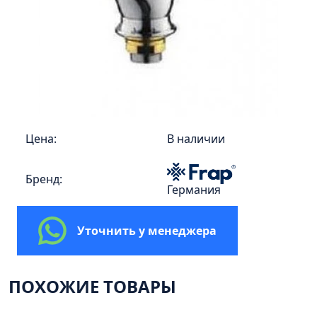
Пенал 30 с корзиной/правый
Зеркало сенсор РУАН 650 на ремне
Пенал 28 универсальный
Пенал 30 левый
Пенал 30 правый
Пенал 35 левый
Пенал 35 правый
Цена:
В наличии
Пенал 35 с корзиной/левый
Бренд:
Пенал 35 с корзиной/правый
Германия
Пенал 40 правый
Пенал 40 с корзиной/левый
Уточнить у менеджера
Пенал Афина 35 белый
Пенал Барселона 30 белый
ПОХОЖИЕ ТОВАРЫ
Пенал Милано 30 белый