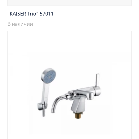
Тумба Эко 60 железный камень (ум.Уют)
Тумба Эко 60 серый бетон (ум.Уют)
"KAISER Trio" 57011
Тумба Эрика 70 (ум.Эрика)
В наличии
Тумба Эрика 80 (ум.Эрика)
Шкаф зеркальный Авила 60 правый
Шкаф зеркальный Афина 60 правый
Шкаф зеркальный Афина 80 правый
Шкаф зеркальный Барселона 65 правый
Шкаф зеркальный Браво 40 угловое
Шкаф зеркальный Валенсия 75
Шкаф зеркальный Вудлайн 60 дуб скандинавсий
Шкаф зеркальный Капри 55 универсальный
Шкаф зеркальный Кредо 30 угловой/
универсальный
Шкаф зеркальный Лада 50 белый