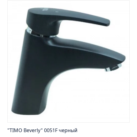
Пенал навесной Манхэтен 35 бетон
Пенал навесной Стокгольм 35 белый
Пенал Парма 35 белый/корзина
Пенал Стиль 30 белый/корзина
Пенал Турин 30 белый/корзина
Пенал Эрика 30 белый
Полупенал 21 Комбо
Полупенал 30 правый
Полупенал 30 с корзиной
Полупенал 30 угловой/правый
Полупенал 40 правый
Полупенал 40 с корзиной
Полупенал 60 Парма
Тумба Авила 60 (ум.Уют)
"TIMO Beverly" 0051F черный