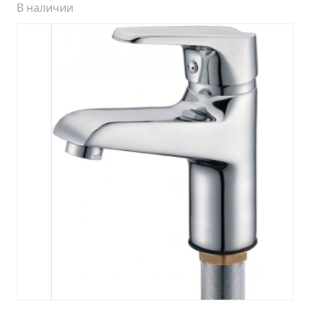
Тумба Барселона 65 (ум.Стиль)
В наличии
Тумба Браво 40 угловая (ум.Элегия)
Тумба Капри 55 (ум.Элегант)
Тумба Лада 40 (ум.Манго)
Тумба Марсель 65 зеленый (ум.Классик) (снято с
производства)
Тумба Монро 55 (ум.Элеганс)
Тумба напольная Афина 60 (ум.Moduo)
Тумба напольная Афина 80 (ум.Moduo)
Тумба напольная Модена 75 2ящ.белая
(ум.Оскар)
Тумба напольная Парма 60 2ящика (ум.Omega)
Тумба напольная Парма 75 2ящика (ум.Omega)
Тумба подвесная Вудлайн 65 дуб скандинавсий
Тумба подвесная Мальта 70 серый дуб