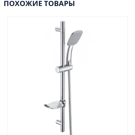
Пенал навесной Манхэтен 35 бетон
ПОХОЖИЕ ТОВАРЫ
Пенал навесной Стокгольм 35 белый
Пенал Парма 35 белый/корзина
Пенал Стиль 30 белый/корзина
Пенал Турин 30 белый/корзина
Пенал Эрика 30 белый
Полупенал 21 Комбо
Полупенал 30 правый
Полупенал 30 с корзиной
Полупенал 30 угловой/правый
Полупенал 40 правый
Полупенал 40 с корзиной
Полупенал 60 Парма
Тумба Авила 60 (ум.Уют)