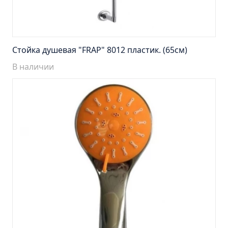
Тумба Эко 60 железный камень (ум.Уют)
Тумба Эко 60 серый бетон (ум.Уют)
Тумба Эрика 70 (ум.Эрика)
Стойка душевая "FRAP" 8012 пластик. (65см)
Тумба Эрика 80 (ум.Эрика)
В наличии
Шкаф зеркальный Авила 60 правый
Шкаф зеркальный Афина 60 правый
Шкаф зеркальный Афина 80 правый
Шкаф зеркальный Барселона 65 правый
Шкаф зеркальный Браво 40 угловое
Шкаф зеркальный Валенсия 75
Шкаф зеркальный Вудлайн 60 дуб скандинавсий
Шкаф зеркальный Капри 55 универсальный
Шкаф зеркальный Кредо 30 угловой/
универсальный
Шкаф зеркальный Лада 50 белый