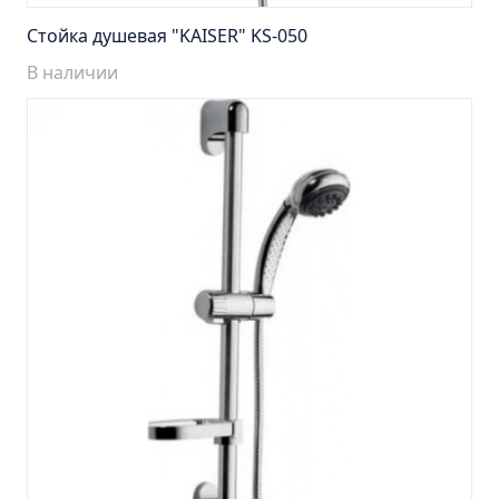
Тумба Барселона 65 (ум.Стиль)
Стойка душевая "KAISER" KS-050
Тумба Браво 40 угловая (ум.Элегия)
В наличии
Тумба Капри 55 (ум.Элегант)
Тумба Лада 40 (ум.Манго)
Тумба Марсель 65 зеленый (ум.Классик) (снято с
производства)
Тумба Монро 55 (ум.Элеганс)
Тумба напольная Афина 60 (ум.Moduo)
Тумба напольная Афина 80 (ум.Moduo)
Тумба напольная Модена 75 2ящ.белая
(ум.Оскар)
Тумба напольная Парма 60 2ящика (ум.Omega)
Тумба напольная Парма 75 2ящика (ум.Omega)
Тумба подвесная Вудлайн 65 дуб скандинавсий
Тумба подвесная Мальта 70 серый дуб