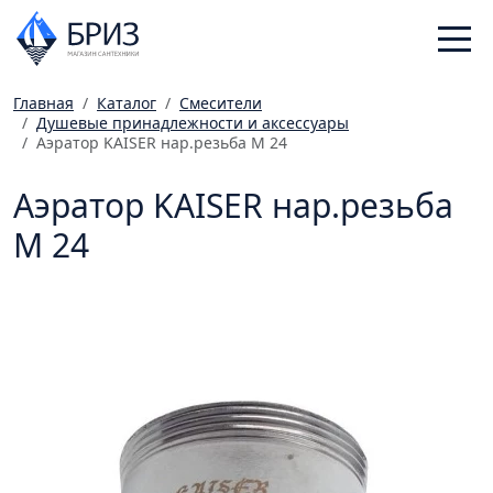
Главная
Каталог
Смесители
Душевые принадлежности и аксессуары
Санфаянс
Аэратор KAISER нар.резьба М 24
Смесители
Аэратор KAISER нар.резьба
Отопление
Ванная комната
М 24
Мебель
Инженерная сантехника
Главная
Каталог
Статьи
Магазины