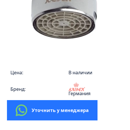
Пенал 30 с корзиной/правый
Зеркало сенсор РУАН 650 на ремне
Пенал 28 универсальный
Пенал 30 левый
Пенал 30 правый
Пенал 35 левый
Пенал 35 правый
Пенал 35 с корзиной/левый
Цена:
В наличии
Пенал 35 с корзиной/правый
Пенал 40 правый
Бренд:
Германия
Пенал 40 с корзиной/левый
Пенал Афина 35 белый
Уточнить у менеджера
Пенал Барселона 30 белый
Пенал Милано 30 белый