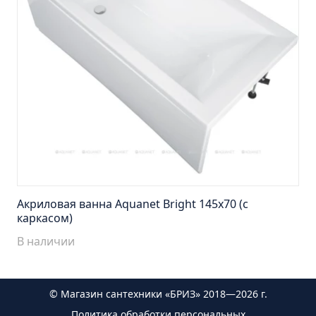
Тумба Эко 60 железный камень (ум.Уют)
Тумба Эко 60 серый бетон (ум.Уют)
Тумба Эрика 70 (ум.Эрика)
Тумба Эрика 80 (ум.Эрика)
Шкаф зеркальный Авила 60 правый
Шкаф зеркальный Афина 60 правый
Шкаф зеркальный Афина 80 правый
Шкаф зеркальный Барселона 65 правый
Шкаф зеркальный Браво 40 угловое
Акриловая ванна Aquanet Bright 145x70 (с
Шкаф зеркальный Валенсия 75
каркасом)
Шкаф зеркальный Вудлайн 60 дуб скандинавсий
В наличии
Шкаф зеркальный Капри 55 универсальный
Шкаф зеркальный Кредо 30 угловой/
универсальный
© Магазин сантехники «БРИЗ» 2018—2026 г.
Шкаф зеркальный Лада 50 белый
Политика обработки персональных