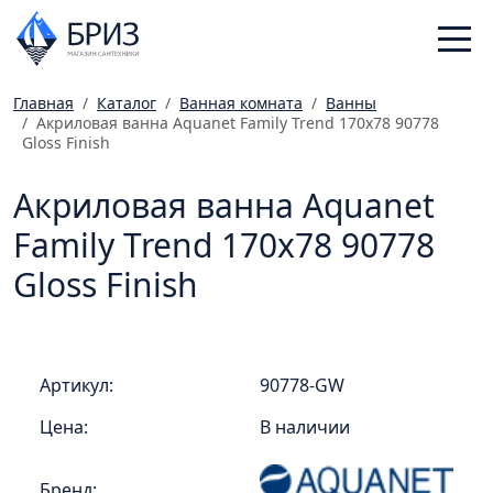
Главная
Каталог
Ванная комната
Ванны
Акриловая ванна Aquanet Family Trend 170x78 90778
Санфаянс
Gloss Finish
Смесители
Акриловая ванна Aquanet
Отопление
Ванная комната
Family Trend 170x78 90778
Мебель
Gloss Finish
Инженерная сантехника
Главная
Артикул:
90778-GW
Каталог
Статьи
Цена:
В наличии
Магазины
Бренд: