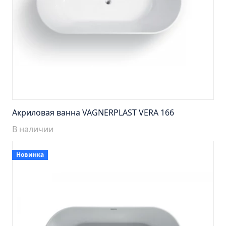
Тумба Барселона 65 (ум.Стиль)
Тумба Браво 40 угловая (ум.Элегия)
Тумба Капри 55 (ум.Элегант)
Тумба Лада 40 (ум.Манго)
Тумба Марсель 65 зеленый (ум.Классик) (снято с
производства)
Тумба Монро 55 (ум.Элеганс)
Тумба напольная Афина 60 (ум.Moduo)
Акриловая ванна VAGNERPLAST VERA 166
Тумба напольная Афина 80 (ум.Moduo)
В наличии
Тумба напольная Модена 75 2ящ.белая
(ум.Оскар)
Новинка
Тумба напольная Парма 60 2ящика (ум.Omega)
Тумба напольная Парма 75 2ящика (ум.Omega)
Тумба подвесная Вудлайн 65 дуб скандинавсий
Тумба подвесная Мальта 70 серый дуб