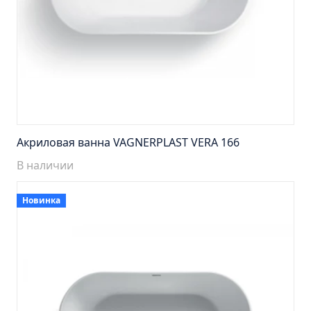
Тумба Барселона 65 (ум.Стиль)
Тумба Браво 40 угловая (ум.Элегия)
Тумба Капри 55 (ум.Элегант)
Тумба Лада 40 (ум.Манго)
Тумба Марсель 65 зеленый (ум.Классик) (снято с
производства)
Тумба Монро 55 (ум.Элеганс)
Акриловая ванна VAGNERPLAST VERA 166
Тумба напольная Афина 60 (ум.Moduo)
В наличии
Тумба напольная Афина 80 (ум.Moduo)
Тумба напольная Модена 75 2ящ.белая
(ум.Оскар)
Новинка
Тумба напольная Парма 60 2ящика (ум.Omega)
Тумба напольная Парма 75 2ящика (ум.Omega)
Тумба подвесная Вудлайн 65 дуб скандинавсий
Тумба подвесная Мальта 70 серый дуб