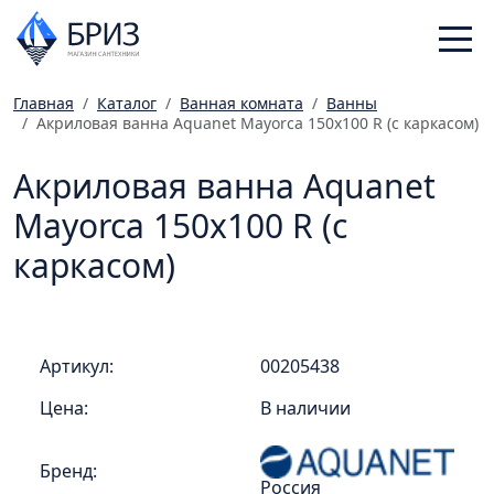
Главная
Каталог
Ванная комната
Ванны
Акриловая ванна Aquanet Mayorca 150x100 R (с каркасом)
Санфаянс
Смесители
Акриловая ванна Aquanet
Отопление
Mayorca 150x100 R (с
Ванная комната
каркасом)
Мебель
Инженерная сантехника
Главная
Артикул:
00205438
Каталог
Цена:
В наличии
Статьи
Магазины
Бренд:
Россия