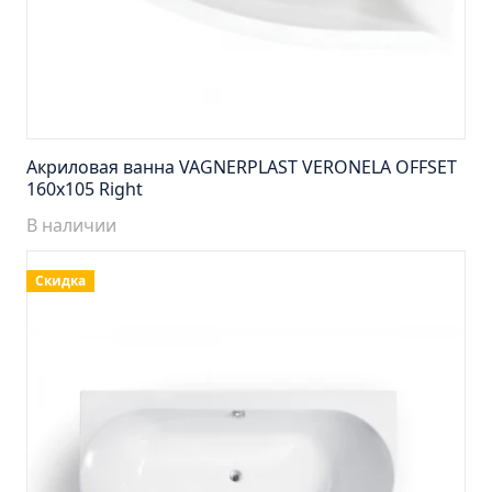
Пенал навесной Манхэтен 35 бетон
Пенал навесной Стокгольм 35 белый
Пенал Парма 35 белый/корзина
Пенал Стиль 30 белый/корзина
Пенал Турин 30 белый/корзина
Акриловая ванна VAGNERPLAST VERONELA OFFSET
Пенал Эрика 30 белый
160x105 Right
Полупенал 21 Комбо
В наличии
Полупенал 30 правый
Скидка
Полупенал 30 с корзиной
Полупенал 30 угловой/правый
Полупенал 40 правый
Полупенал 40 с корзиной
Полупенал 60 Парма
Тумба Авила 60 (ум.Уют)