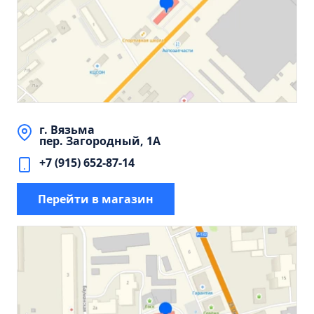
Пенал 30 с корзиной/правый
Зеркало сенсор РУАН 650 на ремне
Пенал 28 универсальный
Пенал 30 левый
Пенал 30 правый
Пенал 35 левый
г. Вязьма
Пенал 35 правый
пер. Загородный, 1А
Пенал 35 с корзиной/левый
+7 (915) 652-87-14
Пенал 35 с корзиной/правый
Перейти в магазин
Пенал 40 правый
Пенал 40 с корзиной/левый
Пенал Афина 35 белый
Пенал Барселона 30 белый
Пенал Милано 30 белый