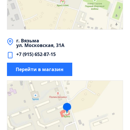
Тумба Барселона 65 (ум.Стиль)
Тумба Браво 40 угловая (ум.Элегия)
Тумба Капри 55 (ум.Элегант)
Тумба Лада 40 (ум.Манго)
Тумба Марсель 65 зеленый (ум.Классик) (снято с
г. Вязьма
производства)
ул. Московская, 31А
Тумба Монро 55 (ум.Элеганс)
+7 (915) 652-87-15
Тумба напольная Афина 60 (ум.Moduo)
Перейти в магазин
Тумба напольная Афина 80 (ум.Moduo)
Тумба напольная Модена 75 2ящ.белая
(ум.Оскар)
Тумба напольная Парма 60 2ящика (ум.Omega)
Тумба напольная Парма 75 2ящика (ум.Omega)
Тумба подвесная Вудлайн 65 дуб скандинавсий
Тумба подвесная Мальта 70 серый дуб