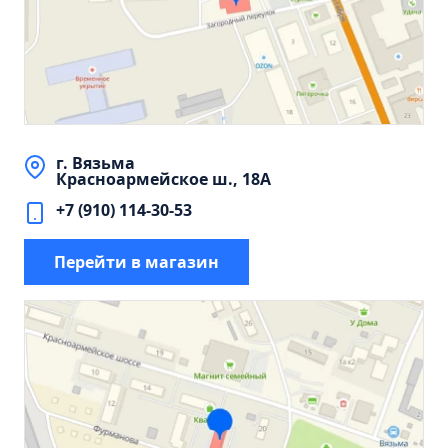
Пенал навесной Манхэтен 35 бетон
Пенал навесной Стокгольм 35 белый
Пенал Парма 35 белый/корзина
Пенал Стиль 30 белый/корзина
Пенал Турин 30 белый/корзина
г. Вязьма
Пенал Эрика 30 белый
Красноармейское ш., 18А
Полупенал 21 Комбо
+7 (910) 114-30-53
Полупенал 30 правый
Полупенал 30 с корзиной
Перейти в магазин
Полупенал 30 угловой/правый
Полупенал 40 правый
Полупенал 40 с корзиной
Полупенал 60 Парма
Тумба Авила 60 (ум.Уют)