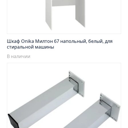
Тумба подвесная Манхэттен 65 бетон (ум.Оскар)
Тумба подвесная Манхэттен 75 бетон (ум.Оскар)
Тумба подвесная Стокгольм 60 (ум.COMO)
Тумба подвесная Стокгольм 70 (ум.COMO)
Тумба Стиль 65 (ум.Стиль)
Шкаф Onika Милтон 67 напольный, белый, для
Тумба Стиль 75 (ум.Стиль)
стиральной машины
Тумба Толедо 65 (ум.Стиль)
В наличии
Тумба Турин 65 (ум.Элеганс)
Тумба Турин 85 (ум.Стиль)
Тумба Уют 45 (ум.Уют)
Тумба Уют 60 (ум.Уют)
Тумба Фортуна 50 (ум.Уют)
Тумба Эко 50 лиственица (ум.Уют)
Тумба Эко 50 лиственица (ум.Уют) Л.