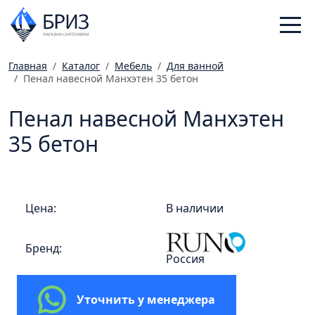
Главная
Каталог
Мебель
Для ванной
Пенал навесной Манхэтен 35 бетон
Санфаянс
Смесители
Пенал навесной Манхэтен
Отопление
35 бетон
Ванная комната
Мебель
Инженерная сантехника
Цена:
В наличии
Главная
Бренд:
Каталог
Россия
Статьи
Магазины
Уточнить у менеджера