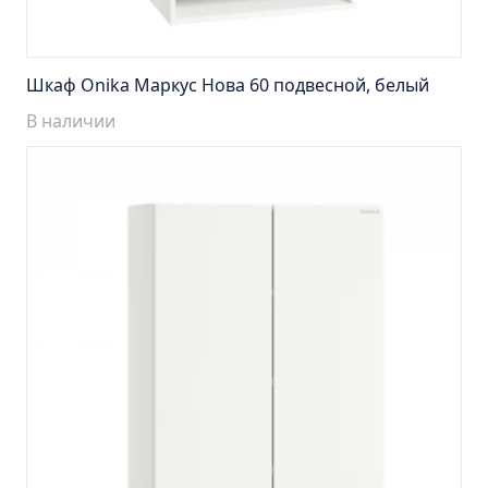
Пенал навесной Манхэтен 35 бетон
Пенал навесной Стокгольм 35 белый
Пенал Парма 35 белый/корзина
Шкаф Onika Маркус Нова 60 подвесной, белый
Пенал Стиль 30 белый/корзина
В наличии
Пенал Турин 30 белый/корзина
Пенал Эрика 30 белый
Полупенал 21 Комбо
Полупенал 30 правый
Полупенал 30 с корзиной
Полупенал 30 угловой/правый
Полупенал 40 правый
Полупенал 40 с корзиной
Полупенал 60 Парма
Тумба Авила 60 (ум.Уют)