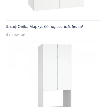
Тумба Барселона 65 (ум.Стиль)
Тумба Браво 40 угловая (ум.Элегия)
Тумба Капри 55 (ум.Элегант)
Тумба Лада 40 (ум.Манго)
Шкаф Onika Маркус 60 подвесной, белый
Тумба Марсель 65 зеленый (ум.Классик) (снято с
В наличии
производства)
Тумба Монро 55 (ум.Элеганс)
Тумба напольная Афина 60 (ум.Moduo)
Тумба напольная Афина 80 (ум.Moduo)
Тумба напольная Модена 75 2ящ.белая
(ум.Оскар)
Тумба напольная Парма 60 2ящика (ум.Omega)
Тумба напольная Парма 75 2ящика (ум.Omega)
Тумба подвесная Вудлайн 65 дуб скандинавсий
Тумба подвесная Мальта 70 серый дуб