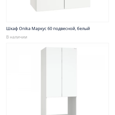
Тумба Барселона 65 (ум.Стиль)
Тумба Браво 40 угловая (ум.Элегия)
Тумба Капри 55 (ум.Элегант)
Тумба Лада 40 (ум.Манго)
Шкаф Onika Маркус 60 подвесной, белый
Тумба Марсель 65 зеленый (ум.Классик) (снято с
В наличии
производства)
Тумба Монро 55 (ум.Элеганс)
Тумба напольная Афина 60 (ум.Moduo)
Тумба напольная Афина 80 (ум.Moduo)
Тумба напольная Модена 75 2ящ.белая
(ум.Оскар)
Тумба напольная Парма 60 2ящика (ум.Omega)
Тумба напольная Парма 75 2ящика (ум.Omega)
Тумба подвесная Вудлайн 65 дуб скандинавсий
Тумба подвесная Мальта 70 серый дуб