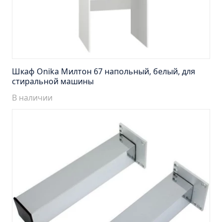
Тумба подвесная Манхэттен 65 бетон (ум.Оскар)
Тумба подвесная Манхэттен 75 бетон (ум.Оскар)
Тумба подвесная Стокгольм 60 (ум.COMO)
Тумба подвесная Стокгольм 70 (ум.COMO)
Тумба Стиль 65 (ум.Стиль)
Шкаф Onika Милтон 67 напольный, белый, для
Тумба Стиль 75 (ум.Стиль)
стиральной машины
Тумба Толедо 65 (ум.Стиль)
В наличии
Тумба Турин 65 (ум.Элеганс)
Тумба Турин 85 (ум.Стиль)
Тумба Уют 45 (ум.Уют)
Тумба Уют 60 (ум.Уют)
Тумба Фортуна 50 (ум.Уют)
Тумба Эко 50 лиственица (ум.Уют)
Тумба Эко 50 лиственица (ум.Уют) Л.