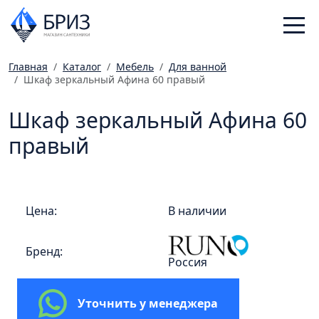
Главная
Каталог
Мебель
Для ванной
Шкаф зеркальный Афина 60 правый
Санфаянс
Смесители
Шкаф зеркальный Афина 60
Отопление
правый
Ванная комната
Мебель
Инженерная сантехника
Цена:
В наличии
Главная
Бренд:
Каталог
Россия
Статьи
Магазины
Уточнить у менеджера