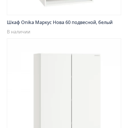
Пенал навесной Манхэтен 35 бетон
Пенал навесной Стокгольм 35 белый
Пенал Парма 35 белый/корзина
Шкаф Onika Маркус Нова 60 подвесной, белый
Пенал Стиль 30 белый/корзина
В наличии
Пенал Турин 30 белый/корзина
Пенал Эрика 30 белый
Полупенал 21 Комбо
Полупенал 30 правый
Полупенал 30 с корзиной
Полупенал 30 угловой/правый
Полупенал 40 правый
Полупенал 40 с корзиной
Полупенал 60 Парма
Тумба Авила 60 (ум.Уют)