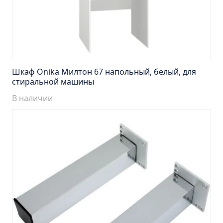
Тумба подвесная Манхэттен 65 бетон (ум.Оскар)
Тумба подвесная Манхэттен 75 бетон (ум.Оскар)
Тумба подвесная Стокгольм 60 (ум.COMO)
Тумба подвесная Стокгольм 70 (ум.COMO)
Тумба Стиль 65 (ум.Стиль)
Шкаф Onika Милтон 67 напольный, белый, для
Тумба Стиль 75 (ум.Стиль)
стиральной машины
Тумба Толедо 65 (ум.Стиль)
В наличии
Тумба Турин 65 (ум.Элеганс)
Тумба Турин 85 (ум.Стиль)
Тумба Уют 45 (ум.Уют)
Тумба Уют 60 (ум.Уют)
Тумба Фортуна 50 (ум.Уют)
Тумба Эко 50 лиственица (ум.Уют)
Тумба Эко 50 лиственица (ум.Уют) Л.