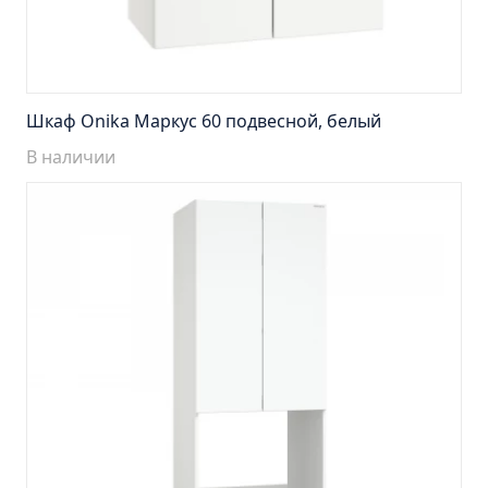
Тумба Барселона 65 (ум.Стиль)
Тумба Браво 40 угловая (ум.Элегия)
Тумба Капри 55 (ум.Элегант)
Тумба Лада 40 (ум.Манго)
Шкаф Onika Маркус 60 подвесной, белый
Тумба Марсель 65 зеленый (ум.Классик) (снято с
В наличии
производства)
Тумба Монро 55 (ум.Элеганс)
Тумба напольная Афина 60 (ум.Moduo)
Тумба напольная Афина 80 (ум.Moduo)
Тумба напольная Модена 75 2ящ.белая
(ум.Оскар)
Тумба напольная Парма 60 2ящика (ум.Omega)
Тумба напольная Парма 75 2ящика (ум.Omega)
Тумба подвесная Вудлайн 65 дуб скандинавсий
Тумба подвесная Мальта 70 серый дуб