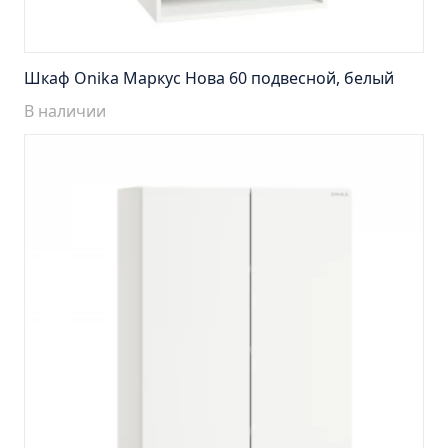
Пенал навесной Манхэтен 35 бетон
Пенал навесной Стокгольм 35 белый
Пенал Парма 35 белый/корзина
Шкаф Onika Маркус Нова 60 подвесной, белый
Пенал Стиль 30 белый/корзина
В наличии
Пенал Турин 30 белый/корзина
Пенал Эрика 30 белый
Полупенал 21 Комбо
Полупенал 30 правый
Полупенал 30 с корзиной
Полупенал 30 угловой/правый
Полупенал 40 правый
Полупенал 40 с корзиной
Полупенал 60 Парма
Тумба Авила 60 (ум.Уют)