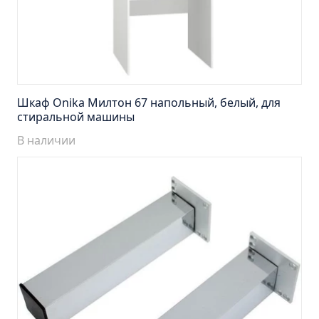
Тумба подвесная Манхэттен 65 бетон (ум.Оскар)
Тумба подвесная Манхэттен 75 бетон (ум.Оскар)
Тумба подвесная Стокгольм 60 (ум.COMO)
Тумба подвесная Стокгольм 70 (ум.COMO)
Тумба Стиль 65 (ум.Стиль)
Шкаф Onika Милтон 67 напольный, белый, для
Тумба Стиль 75 (ум.Стиль)
стиральной машины
Тумба Толедо 65 (ум.Стиль)
В наличии
Тумба Турин 65 (ум.Элеганс)
Тумба Турин 85 (ум.Стиль)
Тумба Уют 45 (ум.Уют)
Тумба Уют 60 (ум.Уют)
Тумба Фортуна 50 (ум.Уют)
Тумба Эко 50 лиственица (ум.Уют)
Тумба Эко 50 лиственица (ум.Уют) Л.