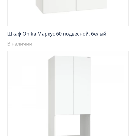
Тумба Барселона 65 (ум.Стиль)
Тумба Браво 40 угловая (ум.Элегия)
Тумба Капри 55 (ум.Элегант)
Тумба Лада 40 (ум.Манго)
Шкаф Onika Маркус 60 подвесной, белый
Тумба Марсель 65 зеленый (ум.Классик) (снято с
В наличии
производства)
Тумба Монро 55 (ум.Элеганс)
Тумба напольная Афина 60 (ум.Moduo)
Тумба напольная Афина 80 (ум.Moduo)
Тумба напольная Модена 75 2ящ.белая
(ум.Оскар)
Тумба напольная Парма 60 2ящика (ум.Omega)
Тумба напольная Парма 75 2ящика (ум.Omega)
Тумба подвесная Вудлайн 65 дуб скандинавсий
Тумба подвесная Мальта 70 серый дуб