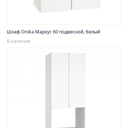
Тумба Барселона 65 (ум.Стиль)
Тумба Браво 40 угловая (ум.Элегия)
Тумба Капри 55 (ум.Элегант)
Тумба Лада 40 (ум.Манго)
Шкаф Onika Маркус 60 подвесной, белый
Тумба Марсель 65 зеленый (ум.Классик) (снято с
В наличии
производства)
Тумба Монро 55 (ум.Элеганс)
Тумба напольная Афина 60 (ум.Moduo)
Тумба напольная Афина 80 (ум.Moduo)
Тумба напольная Модена 75 2ящ.белая
(ум.Оскар)
Тумба напольная Парма 60 2ящика (ум.Omega)
Тумба напольная Парма 75 2ящика (ум.Omega)
Тумба подвесная Вудлайн 65 дуб скандинавсий
Тумба подвесная Мальта 70 серый дуб