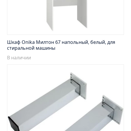
Тумба подвесная Манхэттен 65 бетон (ум.Оскар)
Тумба подвесная Манхэттен 75 бетон (ум.Оскар)
Тумба подвесная Стокгольм 60 (ум.COMO)
Тумба подвесная Стокгольм 70 (ум.COMO)
Тумба Стиль 65 (ум.Стиль)
Шкаф Onika Милтон 67 напольный, белый, для
Тумба Стиль 75 (ум.Стиль)
стиральной машины
Тумба Толедо 65 (ум.Стиль)
В наличии
Тумба Турин 65 (ум.Элеганс)
Тумба Турин 85 (ум.Стиль)
Тумба Уют 45 (ум.Уют)
Тумба Уют 60 (ум.Уют)
Тумба Фортуна 50 (ум.Уют)
Тумба Эко 50 лиственица (ум.Уют)
Тумба Эко 50 лиственица (ум.Уют) Л.