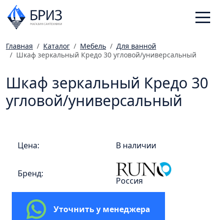
Главная
Каталог
Мебель
Для ванной
Шкаф зеркальный Кредо 30 угловой/универсальный
Санфаянс
Смесители
Шкаф зеркальный Кредо 30
Отопление
угловой/универсальный
Ванная комната
Мебель
Инженерная сантехника
Цена:
В наличии
Главная
Бренд:
Каталог
Россия
Статьи
Магазины
Уточнить у менеджера