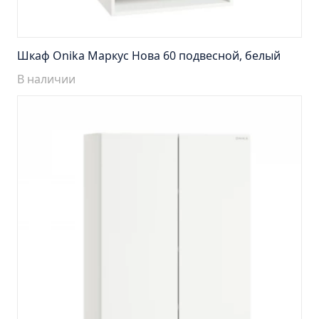
Пенал навесной Манхэтен 35 бетон
Пенал навесной Стокгольм 35 белый
Пенал Парма 35 белый/корзина
Шкаф Onika Маркус Нова 60 подвесной, белый
Пенал Стиль 30 белый/корзина
В наличии
Пенал Турин 30 белый/корзина
Пенал Эрика 30 белый
Полупенал 21 Комбо
Полупенал 30 правый
Полупенал 30 с корзиной
Полупенал 30 угловой/правый
Полупенал 40 правый
Полупенал 40 с корзиной
Полупенал 60 Парма
Тумба Авила 60 (ум.Уют)