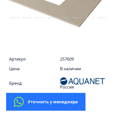
Пенал 30 с корзиной/правый
Зеркало сенсор РУАН 650 на ремне
Пенал 28 универсальный
Пенал 30 левый
Пенал 30 правый
Пенал 35 левый
Пенал 35 правый
Пенал 35 с корзиной/левый
Артикул:
257609
Пенал 35 с корзиной/правый
Цена:
В наличии
Пенал 40 правый
Пенал 40 с корзиной/левый
Бренд:
Россия
Пенал Афина 35 белый
Пенал Барселона 30 белый
Уточнить у менеджера
Пенал Милано 30 белый