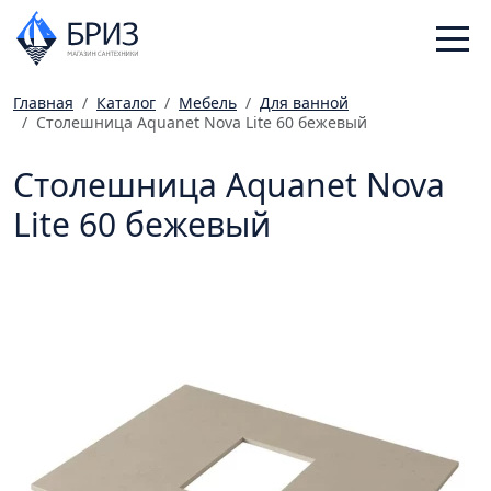
Главная
Каталог
Мебель
Для ванной
Столешница Aquanet Nova Lite 60 бежевый
Санфаянс
Смесители
Столешница Aquanet Nova
Отопление
Lite 60 бежевый
Ванная комната
Мебель
Инженерная сантехника
Главная
Каталог
Статьи
Магазины