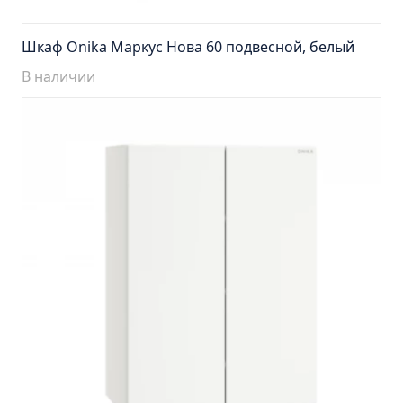
Тумба Барселона 65 (ум.Стиль)
Тумба Браво 40 угловая (ум.Элегия)
Шкаф Onika Маркус Нова 60 подвесной, белый
Тумба Капри 55 (ум.Элегант)
В наличии
Тумба Лада 40 (ум.Манго)
Тумба Марсель 65 зеленый (ум.Классик) (снято с
производства)
Тумба Монро 55 (ум.Элеганс)
Тумба напольная Афина 60 (ум.Moduo)
Тумба напольная Афина 80 (ум.Moduo)
Тумба напольная Модена 75 2ящ.белая
(ум.Оскар)
Тумба напольная Парма 60 2ящика (ум.Omega)
Тумба напольная Парма 75 2ящика (ум.Omega)
Тумба подвесная Вудлайн 65 дуб скандинавсий
Тумба подвесная Мальта 70 серый дуб