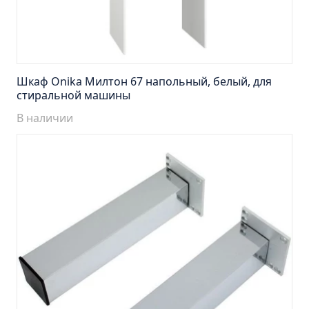
Тумба Эко 60 железный камень (ум.Уют)
Тумба Эко 60 серый бетон (ум.Уют)
Тумба Эрика 70 (ум.Эрика)
Тумба Эрика 80 (ум.Эрика)
Шкаф Onika Милтон 67 напольный, белый, для
Шкаф зеркальный Авила 60 правый
стиральной машины
Шкаф зеркальный Афина 60 правый
В наличии
Шкаф зеркальный Афина 80 правый
Шкаф зеркальный Барселона 65 правый
Шкаф зеркальный Браво 40 угловое
Шкаф зеркальный Валенсия 75
Шкаф зеркальный Вудлайн 60 дуб скандинавсий
Шкаф зеркальный Капри 55 универсальный
Шкаф зеркальный Кредо 30 угловой/
универсальный
Шкаф зеркальный Лада 50 белый