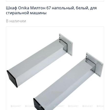
Шкаф зеркальный Лада 60 белый
Шкаф Onika Милтон 67 напольный, белый, для
Шкаф зеркальный Манхэттен 65 бетон
стиральной машины
универсальный
В наличии
Шкаф зеркальный Манхэттен 75 бетон
универсальный
Шкаф зеркальный Марсель 65 зеленый правый
(снято с производства)
Шкаф зеркальный Марсель 80 (снято с
производства)
Шкаф зеркальный Милано 65 правый
Шкаф зеркальный Монро 53 правый Л.
Шкаф зеркальный Парма 50
Шкаф зеркальный Парма 60
Шкаф зеркальный Парма 75
Шкаф зеркальный Секрет 65
Шкаф зеркальный Стиль 65 правый