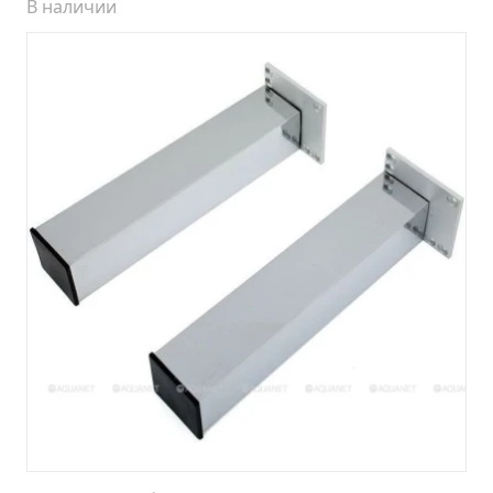
В наличии
Шкаф зеркальный Стиль 75 правый
Шкаф зеркальный Стиль 85 правый
Шкаф зеркальный Стокгольм 70
Шкаф зеркальный Толедо 65 правый
Шкаф зеркальный Турин 105 (снято с
производства)
Шкаф зеркальный Турин 65 правый
Шкаф зеркальный Эко 52 б/света лиственница
Шкаф зеркальный Эко 60 б/света железный
камень
Шкаф зеркальный Эко 60 б/света лиственница
(УЦЕНКА)
Шкаф зеркальный Эко 60 б/света серый бетон
Шкаф зеркальный Эрика 70
Шкаф зеркальный Эрика 80