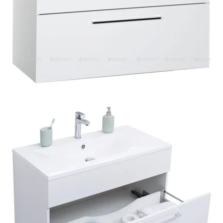
Пенал 30 с корзиной/правый
Зеркало сенсор РУАН 650 на ремне
Пенал 28 универсальный
Пенал 30 левый
Пенал 30 правый
Пенал 35 левый
Пенал 35 правый
Пенал 35 с корзиной/левый
Пенал 35 с корзиной/правый
Пенал 40 правый
Пенал 40 с корзиной/левый
Пенал Афина 35 белый
Пенал Барселона 30 белый
Пенал Милано 30 белый