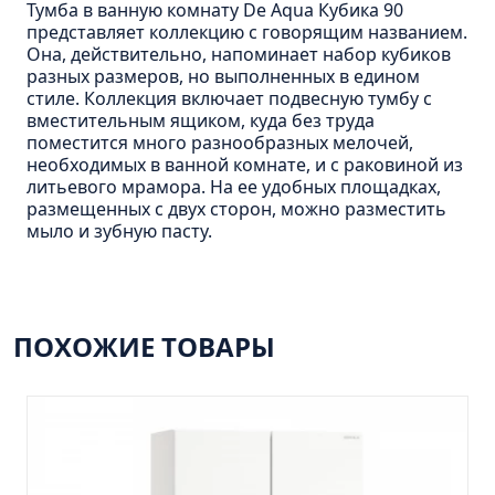
Тумба Барселона 65 (ум.Стиль)
Тумба в ванную комнату De Aqua Кубика 90
представляет коллекцию с говорящим названием.
Тумба Браво 40 угловая (ум.Элегия)
Она, действительно, напоминает набор кубиков
Тумба Капри 55 (ум.Элегант)
разных размеров, но выполненных в едином
стиле. Коллекция включает подвесную тумбу с
Тумба Лада 40 (ум.Манго)
вместительным ящиком, куда без труда
поместится много разнообразных мелочей,
Тумба Марсель 65 зеленый (ум.Классик) (снято с
производства)
необходимых в ванной комнате, и с раковиной из
литьевого мрамора. На ее удобных площадках,
Тумба Монро 55 (ум.Элеганс)
размещенных с двух сторон, можно разместить
мыло и зубную пасту.
Тумба напольная Афина 60 (ум.Moduo)
Тумба напольная Афина 80 (ум.Moduo)
Тумба напольная Модена 75 2ящ.белая
(ум.Оскар)
ПОХОЖИЕ ТОВАРЫ
Тумба напольная Парма 60 2ящика (ум.Omega)
Тумба напольная Парма 75 2ящика (ум.Omega)
Тумба подвесная Вудлайн 65 дуб скандинавсий
Тумба подвесная Мальта 70 серый дуб