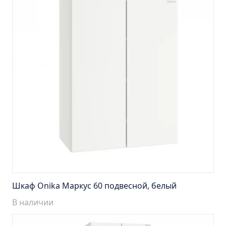
Тумба Эко 60 железный камень (ум.Уют)
Тумба Эко 60 серый бетон (ум.Уют)
Тумба Эрика 70 (ум.Эрика)
Тумба Эрика 80 (ум.Эрика)
Шкаф зеркальный Авила 60 правый
Шкаф зеркальный Афина 60 правый
Шкаф зеркальный Афина 80 правый
Шкаф зеркальный Барселона 65 правый
Шкаф зеркальный Браво 40 угловое
Шкаф зеркальный Валенсия 75
Шкаф зеркальный Вудлайн 60 дуб скандинавсий
Шкаф зеркальный Капри 55 универсальный
Шкаф Onika Маркус 60 подвесной, белый
Шкаф зеркальный Кредо 30 угловой/
В наличии
универсальный
Шкаф зеркальный Лада 50 белый