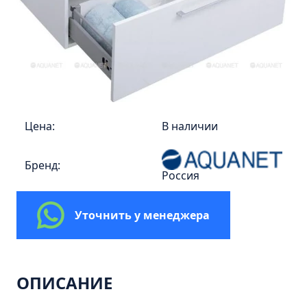
Пенал навесной Манхэтен 35 бетон
Пенал навесной Стокгольм 35 белый
Пенал Парма 35 белый/корзина
Пенал Стиль 30 белый/корзина
Пенал Турин 30 белый/корзина
Пенал Эрика 30 белый
Цена:
В наличии
Полупенал 21 Комбо
Полупенал 30 правый
Бренд:
Россия
Полупенал 30 с корзиной
Полупенал 30 угловой/правый
Уточнить у менеджера
Полупенал 40 правый
Полупенал 40 с корзиной
Полупенал 60 Парма
ОПИСАНИЕ
Тумба Авила 60 (ум.Уют)