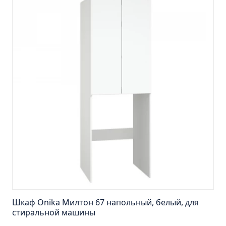
Шкаф зеркальный Лада 60 белый
Шкаф зеркальный Манхэттен 65 бетон
универсальный
Шкаф зеркальный Манхэттен 75 бетон
универсальный
Шкаф зеркальный Марсель 65 зеленый правый
(снято с производства)
Шкаф зеркальный Марсель 80 (снято с
производства)
Шкаф зеркальный Милано 65 правый
Шкаф зеркальный Монро 53 правый Л.
Шкаф зеркальный Парма 50
Шкаф зеркальный Парма 60
Шкаф зеркальный Парма 75
Шкаф Onika Милтон 67 напольный, белый, для
Шкаф зеркальный Секрет 65
стиральной машины
Шкаф зеркальный Стиль 65 правый