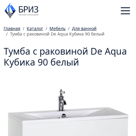
Главная
Каталог
Мебель
Для ванной
Тумба с раковиной De Aqua Кубика 90 белый
Санфаянс
Смесители
Тумба с раковиной De Aqua
Отопление
Кубика 90 белый
Ванная комната
Мебель
Инженерная сантехника
Главная
Каталог
Статьи
Магазины