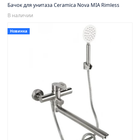
Пенал навесной Манхэтен 35 бетон
Бачок для унитаза Ceramica Nova MIA Rimless
Пенал навесной Стокгольм 35 белый
В наличии
Пенал Парма 35 белый/корзина
Пенал Стиль 30 белый/корзина
Новинка
Пенал Турин 30 белый/корзина
Пенал Эрика 30 белый
Полупенал 21 Комбо
Полупенал 30 правый
Полупенал 30 с корзиной
Полупенал 30 угловой/правый
Полупенал 40 правый
Полупенал 40 с корзиной
Полупенал 60 Парма
Тумба Авила 60 (ум.Уют)