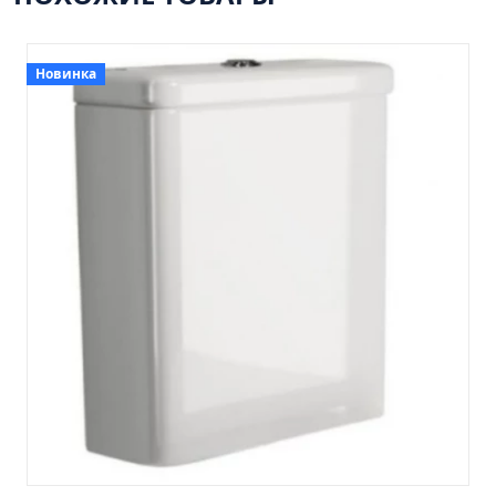
Пенал 30 с корзиной/правый
Зеркало сенсор РУАН 650 на ремне
Пенал 28 универсальный
Новинка
Пенал 30 левый
Пенал 30 правый
Пенал 35 левый
Пенал 35 правый
Пенал 35 с корзиной/левый
Пенал 35 с корзиной/правый
Пенал 40 правый
Пенал 40 с корзиной/левый
Пенал Афина 35 белый
Пенал Барселона 30 белый
Пенал Милано 30 белый