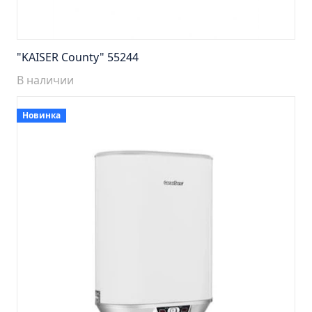
Тумба подвесная Манхэттен 65 бетон (ум.Оскар)
Тумба подвесная Манхэттен 75 бетон (ум.Оскар)
Тумба подвесная Стокгольм 60 (ум.COMO)
"KAISER County" 55244
Тумба подвесная Стокгольм 70 (ум.COMO)
В наличии
Тумба Стиль 65 (ум.Стиль)
Тумба Стиль 75 (ум.Стиль)
Новинка
Тумба Толедо 65 (ум.Стиль)
Тумба Турин 65 (ум.Элеганс)
Тумба Турин 85 (ум.Стиль)
Тумба Уют 45 (ум.Уют)
Тумба Уют 60 (ум.Уют)
Тумба Фортуна 50 (ум.Уют)
Тумба Эко 50 лиственица (ум.Уют)
Тумба Эко 50 лиственица (ум.Уют) Л.