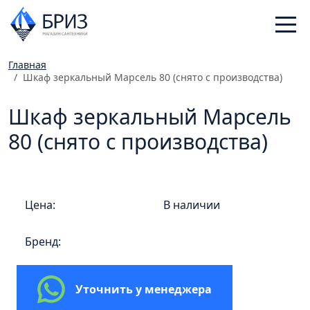
Главная
Шкаф зеркальный Марсель 80 (снято с производства)
Санфаянс
Смесители
Шкаф зеркальный Марсель
Отопление
80 (снято с производства)
Ванная комната
Мебель
Инженерная сантехника
Цена:
В наличии
Главная
Бренд:
Каталог
Статьи
Уточнить у менеджера
Магазины