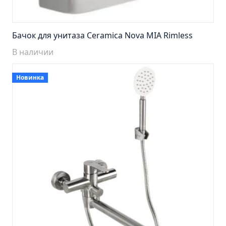
Пенал навесной Манхэтен 35 бетон
Пенал навесной Стокгольм 35 белый
Пенал Парма 35 белый/корзина
Бачок для унитаза Ceramica Nova MIA Rimless
Пенал Стиль 30 белый/корзина
В наличии
Пенал Турин 30 белый/корзина
Новинка
Пенал Эрика 30 белый
Полупенал 21 Комбо
Полупенал 30 правый
Полупенал 30 с корзиной
Полупенал 30 угловой/правый
Полупенал 40 правый
Полупенал 40 с корзиной
Полупенал 60 Парма
Тумба Авила 60 (ум.Уют)