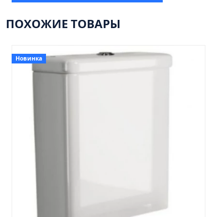
Пенал 30 с корзиной/правый
Зеркало сенсор РУАН 650 на ремне
ПОХОЖИЕ ТОВАРЫ
Пенал 28 универсальный
Пенал 30 левый
Новинка
Пенал 30 правый
Пенал 35 левый
Пенал 35 правый
Пенал 35 с корзиной/левый
Пенал 35 с корзиной/правый
Пенал 40 правый
Пенал 40 с корзиной/левый
Пенал Афина 35 белый
Пенал Барселона 30 белый
Пенал Милано 30 белый