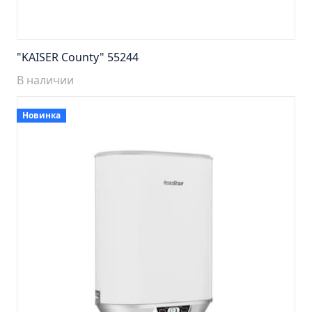
Тумба подвесная Манхэттен 65 бетон (ум.Оскар)
Тумба подвесная Манхэттен 75 бетон (ум.Оскар)
Тумба подвесная Стокгольм 60 (ум.COMO)
"KAISER County" 55244
Тумба подвесная Стокгольм 70 (ум.COMO)
В наличии
Тумба Стиль 65 (ум.Стиль)
Тумба Стиль 75 (ум.Стиль)
Новинка
Тумба Толедо 65 (ум.Стиль)
Тумба Турин 65 (ум.Элеганс)
Тумба Турин 85 (ум.Стиль)
Тумба Уют 45 (ум.Уют)
Тумба Уют 60 (ум.Уют)
Тумба Фортуна 50 (ум.Уют)
Тумба Эко 50 лиственица (ум.Уют)
Тумба Эко 50 лиственица (ум.Уют) Л.