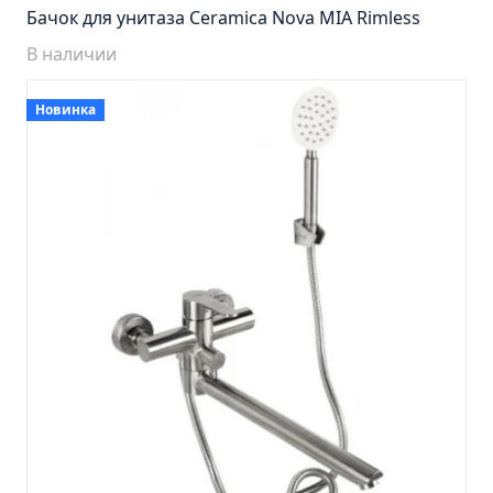
Пенал навесной Манхэтен 35 бетон
Бачок для унитаза Ceramica Nova MIA Rimless
Пенал навесной Стокгольм 35 белый
В наличии
Пенал Парма 35 белый/корзина
Пенал Стиль 30 белый/корзина
Новинка
Пенал Турин 30 белый/корзина
Пенал Эрика 30 белый
Полупенал 21 Комбо
Полупенал 30 правый
Полупенал 30 с корзиной
Полупенал 30 угловой/правый
Полупенал 40 правый
Полупенал 40 с корзиной
Полупенал 60 Парма
Тумба Авила 60 (ум.Уют)