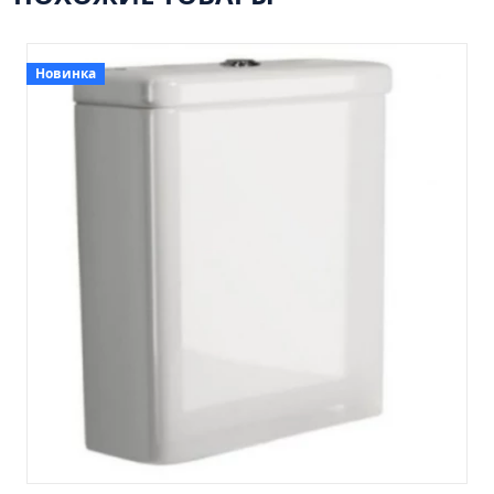
Пенал 30 с корзиной/правый
Зеркало сенсор РУАН 650 на ремне
Пенал 28 универсальный
Новинка
Пенал 30 левый
Пенал 30 правый
Пенал 35 левый
Пенал 35 правый
Пенал 35 с корзиной/левый
Пенал 35 с корзиной/правый
Пенал 40 правый
Пенал 40 с корзиной/левый
Пенал Афина 35 белый
Пенал Барселона 30 белый
Пенал Милано 30 белый