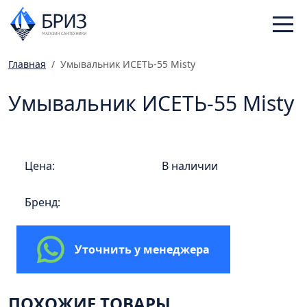
Главная
Умывальник ИСЕТЬ-55 Misty
Санфаянс
Умывальник ИСЕТЬ-55 Misty
Смесители
Отопление
Ванная комната
Цена:
В наличии
Мебель
Инженерная сантехника
Бренд:
Главная
Каталог
Уточнить у менеджера
Статьи
Магазины
ПОХОЖИЕ ТОВАРЫ