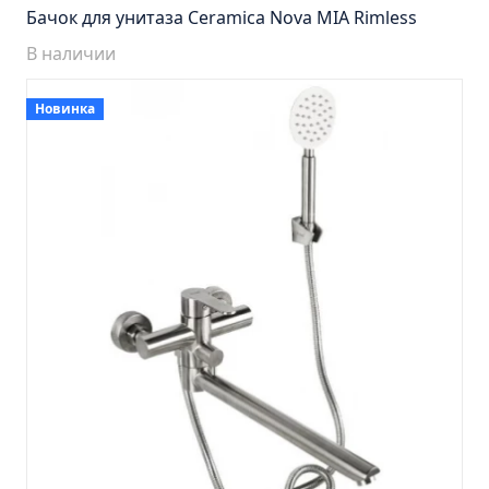
Пенал навесной Манхэтен 35 бетон
Бачок для унитаза Ceramica Nova MIA Rimless
Пенал навесной Стокгольм 35 белый
В наличии
Пенал Парма 35 белый/корзина
Пенал Стиль 30 белый/корзина
Новинка
Пенал Турин 30 белый/корзина
Пенал Эрика 30 белый
Полупенал 21 Комбо
Полупенал 30 правый
Полупенал 30 с корзиной
Полупенал 30 угловой/правый
Полупенал 40 правый
Полупенал 40 с корзиной
Полупенал 60 Парма
Тумба Авила 60 (ум.Уют)