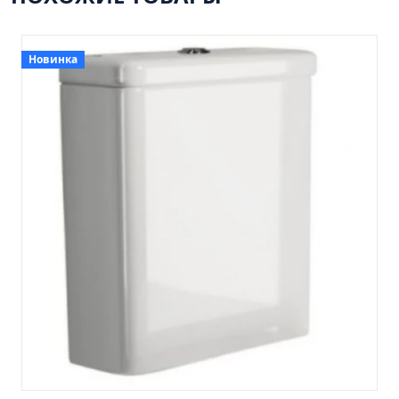
Пенал 30 с корзиной/правый
Зеркало сенсор РУАН 650 на ремне
Пенал 28 универсальный
Новинка
Пенал 30 левый
Пенал 30 правый
Пенал 35 левый
Пенал 35 правый
Пенал 35 с корзиной/левый
Пенал 35 с корзиной/правый
Пенал 40 правый
Пенал 40 с корзиной/левый
Пенал Афина 35 белый
Пенал Барселона 30 белый
Пенал Милано 30 белый