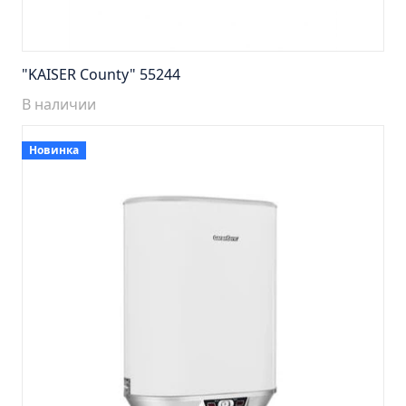
Тумба подвесная Манхэттен 65 бетон (ум.Оскар)
Тумба подвесная Манхэттен 75 бетон (ум.Оскар)
Тумба подвесная Стокгольм 60 (ум.COMO)
"KAISER County" 55244
Тумба подвесная Стокгольм 70 (ум.COMO)
В наличии
Тумба Стиль 65 (ум.Стиль)
Тумба Стиль 75 (ум.Стиль)
Новинка
Тумба Толедо 65 (ум.Стиль)
Тумба Турин 65 (ум.Элеганс)
Тумба Турин 85 (ум.Стиль)
Тумба Уют 45 (ум.Уют)
Тумба Уют 60 (ум.Уют)
Тумба Фортуна 50 (ум.Уют)
Тумба Эко 50 лиственица (ум.Уют)
Тумба Эко 50 лиственица (ум.Уют) Л.